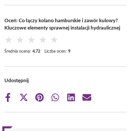
Oceń: Co łączy kolano hamburskie i zawór kulowy?
Kluczowe elementy sprawnej instalacji hydraulicznej
★
★
★
★
★
Średnia ocena:
4.72
Liczba ocen:
9
Udostępnij
Share
Share
Share
Share
Share
Share
on
on
on
on
on
on
Facebook
X
Pinterest
WhatsApp
LinkedIn
Email
(Twitter)