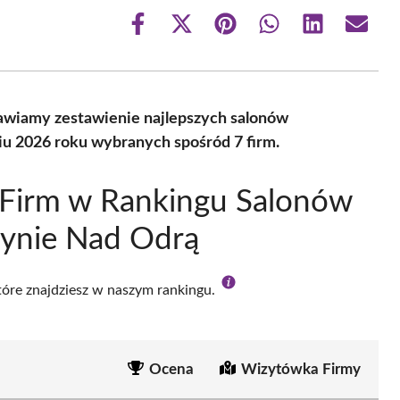
Share
Share
Share
Share
Share
Share
on
on
on
on
on
on
Facebook
X
Pinterest
WhatsApp
LinkedIn
Email
(Twitter)
wiamy zestawienie najlepszych salonów
u 2026 roku wybranych spośród 7 firm.
 Firm w Rankingu Salonów
ynie Nad Odrą
które znajdziesz w naszym rankingu.
Ocena
Wizytówka Firmy