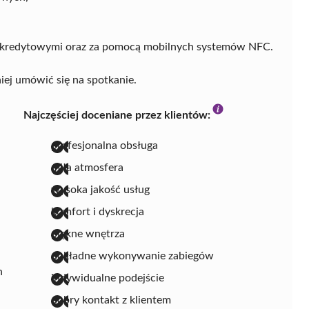
, kredytowymi oraz za pomocą mobilnych systemów NFC.
ej umówić się na spotkanie.
Najczęściej doceniane przez klientów:
profesjonalna obsługa
miła atmosfera
wysoka jakość usług
komfort i dyskrecja
piękne wnętrza
dokładne wykonywanie zabiegów
n
indywidualne podejście
dobry kontakt z klientem