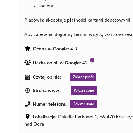
toaleta.
Placówka akceptuje płatności kartami debetowymi
Aby zapewnić dogodny termin wizyty, warto wcześni
Ocena w Google:
4.8
Liczba opinii w Google:
42
Czytaj opinie:
Zobacz profil
Strona www:
Pokaż stronę
Numer telefonu:
Pokaż numer
Lokalizacja:
Osiedle Parkowe 1, 66-470 Kostrzy
nad Odrą