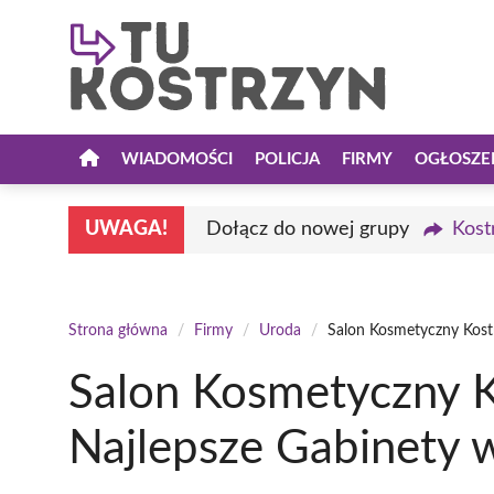
Przejdź
do
treści
WIADOMOŚCI
POLICJA
FIRMY
OGŁOSZE
UWAGA!
Dołącz do nowej grupy
Kost
Strona główna
/
Firmy
/
Uroda
/
Salon Kosmetyczny Kost
Salon Kosmetyczny K
Najlepsze Gabinety 