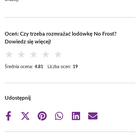
Oceń: Czy trzeba rozmrażać lodówkę No Frost?
Dowiedz się więcej!
★
★
★
★
★
Średnia ocena:
4.81
Liczba ocen:
19
Udostępnij
Share
Share
Share
Share
Share
Share
on
on
on
on
on
on
Facebook
X
Pinterest
WhatsApp
LinkedIn
Email
(Twitter)