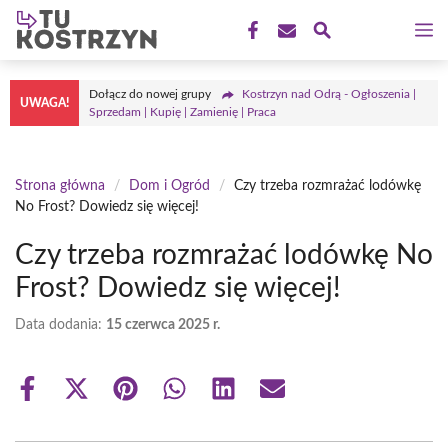
Przejdź
M
do
treści
Dołącz do nowej grupy
Kostrzyn nad Odrą - Ogłoszenia |
UWAGA!
Sprzedam | Kupię | Zamienię | Praca
Strona główna
/
Dom i Ogród
/
Czy trzeba rozmrażać lodówkę
No Frost? Dowiedz się więcej!
Czy trzeba rozmrażać lodówkę No
Frost? Dowiedz się więcej!
Data dodania:
15 czerwca 2025 r.
Share
Share
Share
Share
Share
Share
on
on
on
on
on
on
Facebook
X
Pinterest
WhatsApp
LinkedIn
Email
(Twitter)