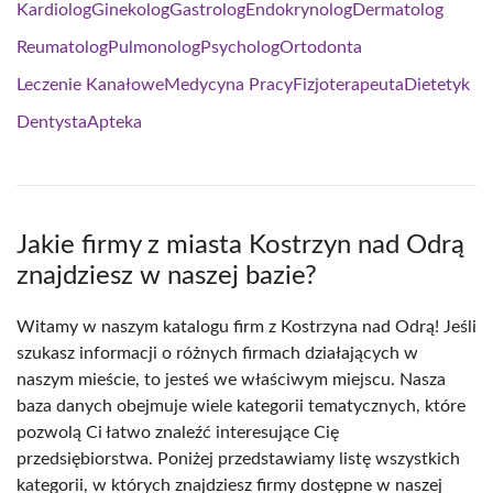
Kardiolog
Ginekolog
Gastrolog
Endokrynolog
Dermatolog
Reumatolog
Pulmonolog
Psycholog
Ortodonta
Leczenie Kanałowe
Medycyna Pracy
Fizjoterapeuta
Dietetyk
Dentysta
Apteka
Jakie firmy z miasta Kostrzyn nad Odrą
znajdziesz w naszej bazie?
Witamy w naszym katalogu firm z Kostrzyna nad Odrą! Jeśli
szukasz informacji o różnych firmach działających w
naszym mieście, to jesteś we właściwym miejscu. Nasza
baza danych obejmuje wiele kategorii tematycznych, które
pozwolą Ci łatwo znaleźć interesujące Cię
przedsiębiorstwa. Poniżej przedstawiamy listę wszystkich
kategorii, w których znajdziesz firmy dostępne w naszej