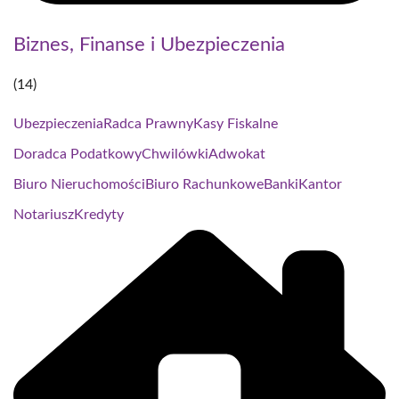
Biznes, Finanse i Ubezpieczenia
(14)
Ubezpieczenia
Radca Prawny
Kasy Fiskalne
Doradca Podatkowy
Chwilówki
Adwokat
Biuro Nieruchomości
Biuro Rachunkowe
Banki
Kantor
Notariusz
Kredyty