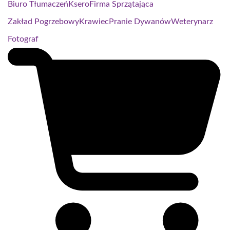
Biuro Tłumaczeń
Ksero
Firma Sprzątająca
Zakład Pogrzebowy
Krawiec
Pranie Dywanów
Weterynarz
Fotograf