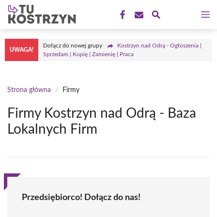
Przejdź
M
do
treści
Dołącz do nowej grupy
Kostrzyn nad Odrą - Ogłoszenia |
UWAGA!
Sprzedam | Kupię | Zamienię | Praca
Strona główna
/
Firmy
Firmy Kostrzyn nad Odrą - Baza
Lokalnych Firm
Przedsiębiorco! Dołącz do nas!