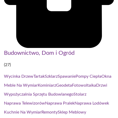
Budownictwo, Dom i Ogród
(27)
Wycinka Drzew
Tartak
Szklarz
Spawanie
Pompy Ciepła
Okna
Meble Na Wymiar
Kominiarz
Geodeta
Fotowoltaika
Drzwi
Wypożyczalnia Sprzętu Budowlanego
Stolarz
Naprawa Telewizorów
Naprawa Pralek
Naprawa Lodówek
Kuchnie Na Wymiar
Remonty
Sklep Meblowy