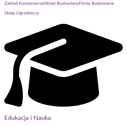
Zakład Kamieniarski
Skład Budowlany
Firmy Budowlane
Sklep Ogrodniczy
Edukacja i Nauka