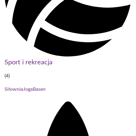
Sport i rekreacja
(4)
Siłownia
Joga
Basen