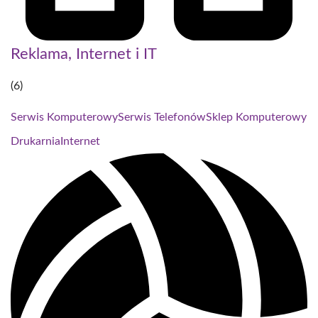
Reklama, Internet i IT
(6)
Serwis Komputerowy
Serwis Telefonów
Sklep Komputerowy
Drukarnia
Internet