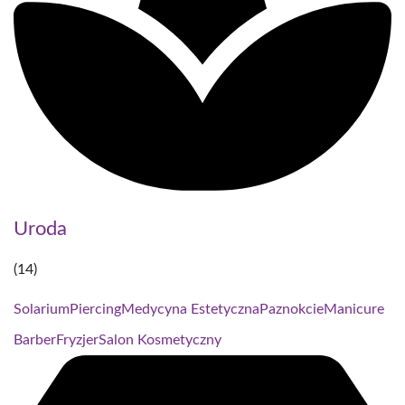
Uroda
(14)
Solarium
Piercing
Medycyna Estetyczna
Paznokcie
Manicure
Barber
Fryzjer
Salon Kosmetyczny