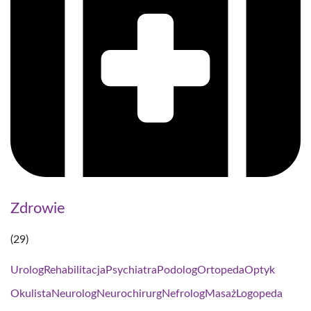
Zdrowie
(29)
Urolog
Rehabilitacja
Psychiatra
Podolog
Ortopeda
Optyk
Okulista
Neurolog
Neurochirurg
Nefrolog
Masaż
Logopeda