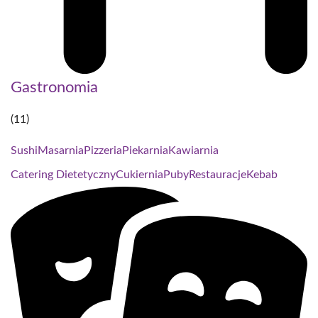
Gastronomia
(11)
Sushi
Masarnia
Pizzeria
Piekarnia
Kawiarnia
Catering Dietetyczny
Cukiernia
Puby
Restauracje
Kebab