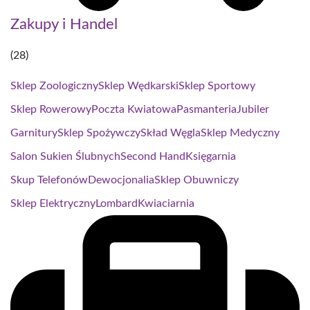
Zakupy i Handel
(28)
Sklep Zoologiczny
Sklep Wędkarski
Sklep Sportowy
Sklep Rowerowy
Poczta Kwiatowa
Pasmanteria
Jubiler
Garnitury
Sklep Spożywczy
Skład Węgla
Sklep Medyczny
Salon Sukien Ślubnych
Second Hand
Księgarnia
Skup Telefonów
Dewocjonalia
Sklep Obuwniczy
Sklep Elektryczny
Lombard
Kwiaciarnia