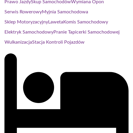
Prawo Jazdy
Skup Samochodów
Wymiana Opon
Serwis Rowerowy
Myjnia Samochodowa
Sklep Motoryzacyjny
Laweta
Komis Samochodowy
Elektryk Samochodowy
Pranie Tapicerki Samochodowej
Wulkanizacja
Stacja Kontroli Pojazdów