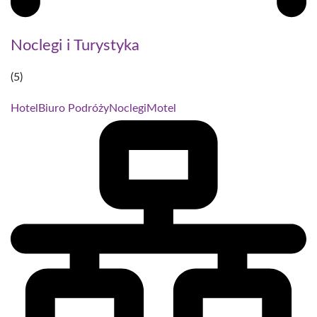
Noclegi i Turystyka
(5)
Hotel
Biuro Podróży
Noclegi
Motel