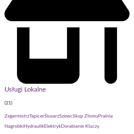
Usługi Lokalne
(21)
Zegarmistrz
Tapicer
Ślusarz
Szewc
Skup Złomu
Pralnia
Nagrobki
Hydraulik
Elektryk
Dorabianie Kluczy