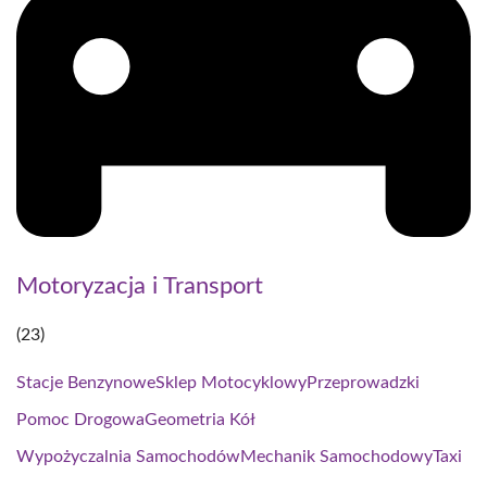
Motoryzacja i Transport
(23)
Stacje Benzynowe
Sklep Motocyklowy
Przeprowadzki
Pomoc Drogowa
Geometria Kół
Wypożyczalnia Samochodów
Mechanik Samochodowy
Taxi