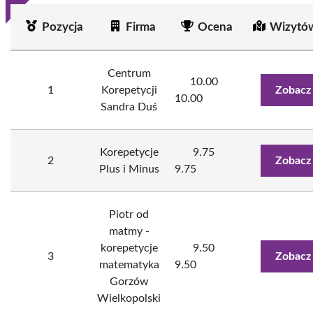
Pozycja
Firma
Ocena
Wizytó
Centrum
10.00
1
Korepetycji
Zobacz
10.00
Sandra Duś
Korepetycje
9.75
2
Zobacz
Plus i Minus
9.75
Piotr od
matmy -
korepetycje
9.50
3
Zobacz
matematyka
9.50
Gorzów
Wielkopolski