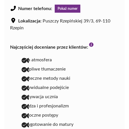
Numer telefonu:
Pokaż numer
Lokalizacja:
Puszczy Rzepińskiej 39/3, 69-110
Rzepin
Najczęściej doceniane przez klientów:
miła atmosfera
cierpliwe tłumaczenie
skuteczne metody nauki
indywidualne podejście
motywacja ucznia
wiedza i profesjonalizm
widoczne postępy
przygotowanie do matury