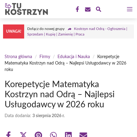
Przejdź
M
do
treści
Dołącz do nowej grupy
Kostrzyn nad Odrą - Ogłoszenia |
UWAGA!
Sprzedam | Kupię | Zamienię | Praca
Strona główna
/
Firmy
/
Edukacja i Nauka
/
Korepetycje
Matematyka Kostrzyn nad Odrą – Najlepsi Usługodawcy w 2026
roku
Korepetycje Matematyka
Kostrzyn nad Odrą – Najlepsi
Usługodawcy w 2026 roku
Data dodania:
3 sierpnia 2026 r.