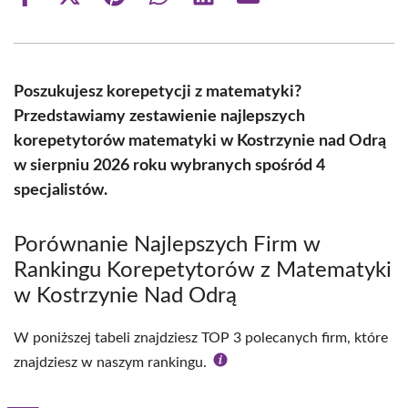
Share
Share
Share
Share
Share
Share
on
on
on
on
on
on
Facebook
X
Pinterest
WhatsApp
LinkedIn
Email
(Twitter)
Poszukujesz korepetycji z matematyki?
Przedstawiamy zestawienie najlepszych
korepetytorów matematyki w Kostrzynie nad Odrą
w sierpniu 2026 roku wybranych spośród 4
specjalistów.
Porównanie Najlepszych Firm w
Rankingu Korepetytorów z Matematyki
w Kostrzynie Nad Odrą
W poniższej tabeli znajdziesz TOP 3 polecanych firm, które
znajdziesz w naszym rankingu.