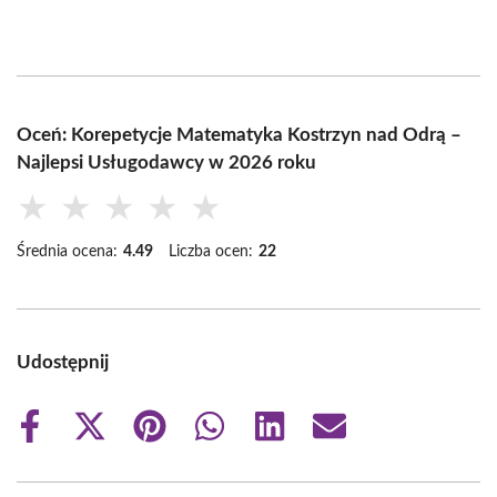
Oceń: Korepetycje Matematyka Kostrzyn nad Odrą –
Najlepsi Usługodawcy w 2026 roku
★
★
★
★
★
Średnia ocena:
4.49
Liczba ocen:
22
Udostępnij
Share
Share
Share
Share
Share
Share
on
on
on
on
on
on
Facebook
X
Pinterest
WhatsApp
LinkedIn
Email
(Twitter)