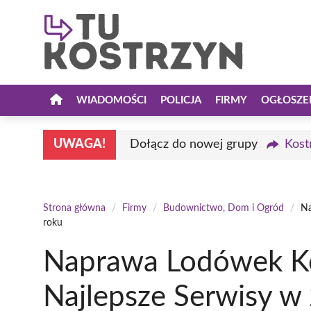
Przejdź
do
treści
WIADOMOŚCI
POLICJA
FIRMY
OGŁOSZE
UWAGA!
Dołącz do nowej grupy
Kost
Strona główna
/
Firmy
/
Budownictwo, Dom i Ogród
/
Na
roku
Naprawa Lodówek Ko
Najlepsze Serwisy w