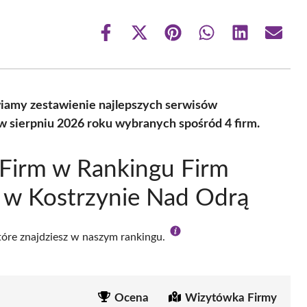
Share
Share
Share
Share
Share
Share
on
on
on
on
on
on
Facebook
X
Pinterest
WhatsApp
LinkedIn
Email
(Twitter)
iamy zestawienie najlepszych serwisów
w sierpniu 2026 roku wybranych spośród 4 firm.
Firm w Rankingu Firm
 w Kostrzynie Nad Odrą
które znajdziesz w naszym rankingu.
Ocena
Wizytówka Firmy