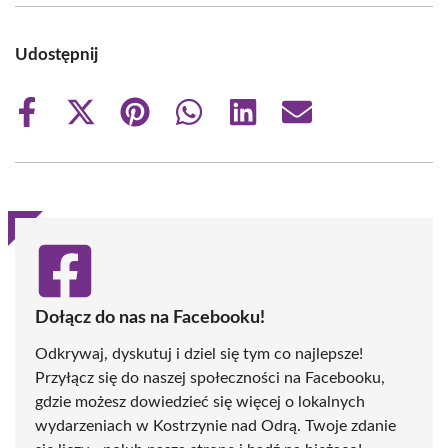
Udostępnij
Share
Share
Share
Share
Share
Share
on
on
on
on
on
on
Facebook
X
Pinterest
WhatsApp
LinkedIn
Email
(Twitter)
Dołącz do nas na Facebooku!
Odkrywaj, dyskutuj i dziel się tym co najlepsze!
Przyłącz się do naszej społeczności na Facebooku,
gdzie możesz dowiedzieć się więcej o lokalnych
wydarzeniach w Kostrzynie nad Odrą. Twoje zdanie