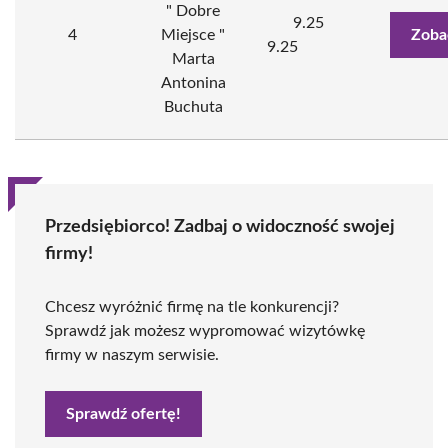
" Dobre
9.25
4
Miejsce "
Zoba
9.25
Marta
Antonina
Buchuta
Przedsiębiorco! Zadbaj o widoczność swojej
firmy!
Chcesz wyróżnić firmę na tle konkurencji?
Sprawdź jak możesz wypromować wizytówkę
firmy w naszym serwisie.
Sprawdź ofertę!