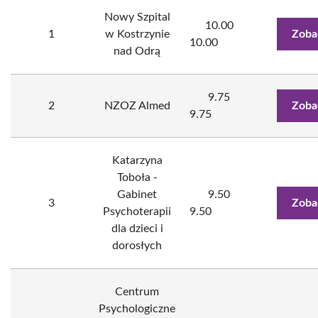
Nowy Szpital
10.00
1
w Kostrzynie
Zoba
10.00
nad Odrą
9.75
2
NZOZ Almed
Zoba
9.75
Katarzyna
Toboła -
Gabinet
9.50
3
Zoba
Psychoterapii
9.50
dla dzieci i
dorosłych
Centrum
Psychologiczne