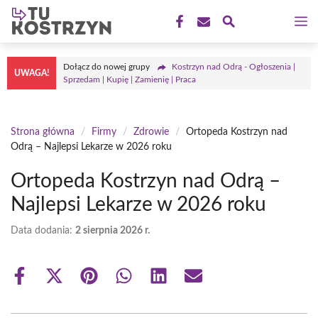
Przejdź
M
do
treści
Dołącz do nowej grupy
Kostrzyn nad Odrą - Ogłoszenia |
UWAGA!
Sprzedam | Kupię | Zamienię | Praca
Strona główna
/
Firmy
/
Zdrowie
/
Ortopeda Kostrzyn nad
Odrą – Najlepsi Lekarze w 2026 roku
Ortopeda Kostrzyn nad Odrą –
Najlepsi Lekarze w 2026 roku
Data dodania:
2 sierpnia 2026 r.
Share
Share
Share
Share
Share
Share
on
on
on
on
on
on
Facebook
X
Pinterest
WhatsApp
LinkedIn
Email
(Twitter)