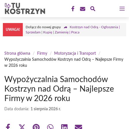
Przejdź
M
do
treści
Dołącz do nowej grupy
Kostrzyn nad Odrą - Ogłoszenia |
UWAGA!
Sprzedam | Kupię | Zamienię | Praca
Strona główna
/
Firmy
/
Motoryzacja i Transport
/
Wypożyczalnia Samochodów Kostrzyn nad Odrą – Najlepsze Firmy
w 2026 roku
Wypożyczalnia Samochodów
Kostrzyn nad Odrą – Najlepsze
Firmy w 2026 roku
Data dodania:
1 sierpnia 2026 r.