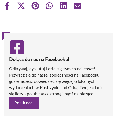
Share
Share
Share
Share
Share
Share
on
on
on
on
on
on
Facebook
X
Pinterest
WhatsApp
LinkedIn
Email
(Twitter)
Dołącz do nas na Facebooku!
Odkrywaj, dyskutuj i dziel się tym co najlepsze!
Przyłącz się do naszej społeczności na Facebooku,
gdzie możesz dowiedzieć się więcej o lokalnych
wydarzeniach w Kostrzynie nad Odrą. Twoje zdanie
się liczy - polub naszą stronę i bądź na bieżąco!
Polub nas!