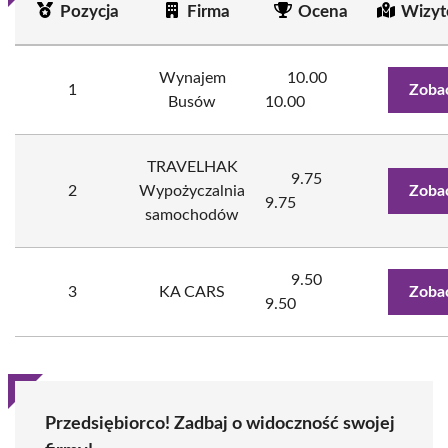
Pozycja
Firma
Ocena
Wizyt
Wynajem
10.00
1
Zoba
Busów
10.00
TRAVELHAK
9.75
2
Wypożyczalnia
Zoba
9.75
samochodów
9.50
3
KA CARS
Zoba
9.50
Przedsiębiorco! Zadbaj o widoczność swojej