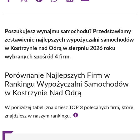
Share
Share
Share
Share
Share
Share
on
on
on
on
on
on
Facebook
X
Pinterest
WhatsApp
LinkedIn
Email
(Twitter)
Poszukujesz wynajmu samochodu? Przedstawiamy
zestawienie najlepszych wypożyczalni samochodów
w Kostrzynie nad Odrą w sierpniu 2026 roku
wybranych spośród 4 firm.
Porównanie Najlepszych Firm w
Rankingu Wypożyczalni Samochodów
w Kostrzynie Nad Odrą
W poniższej tabeli znajdziesz TOP 3 polecanych firm, które
znajdziesz w naszym rankingu.