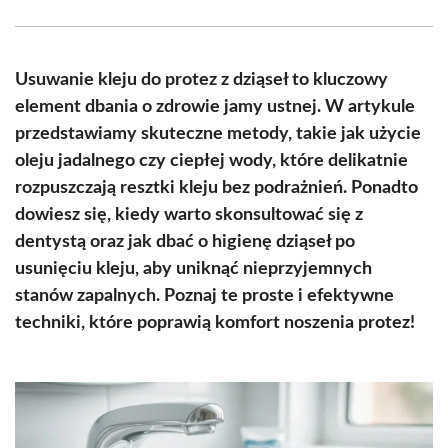
Facebook
X
Pinterest
WhatsApp
LinkedIn
Email
(Twitter)
Usuwanie kleju do protez z dziąseł to kluczowy
element dbania o zdrowie jamy ustnej. W artykule
przedstawiamy skuteczne metody, takie jak użycie
oleju jadalnego czy ciepłej wody, które delikatnie
rozpuszczają resztki kleju bez podrażnień. Ponadto
dowiesz się, kiedy warto skonsultować się z
dentystą oraz jak dbać o higienę dziąseł po
usunięciu kleju, aby uniknąć nieprzyjemnych
stanów zapalnych. Poznaj te proste i efektywne
techniki, które poprawią komfort noszenia protez!