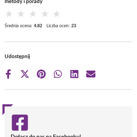
metody i porady
★
★
★
★
★
Średnia ocena:
4.82
Liczba ocen:
23
Udostępnij
Share
Share
Share
Share
Share
Share
on
on
on
on
on
on
Facebook
X
Pinterest
WhatsApp
LinkedIn
Email
(Twitter)