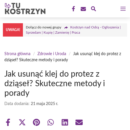
Przejdź
M
do
treści
Dołącz do nowej grupy
Kostrzyn nad Odrą - Ogłoszenia |
UWAGA!
Sprzedam | Kupię | Zamienię | Praca
Strona główna
/
Zdrowie i Uroda
/
Jak usunąć klej do protez z
dziąseł? Skuteczne metody i porady
Jak usunąć klej do protez z
dziąseł? Skuteczne metody i
porady
Data dodania:
21 maja 2025 r.
Share
Share
Share
Share
Share
Share
on
on
on
on
on
on