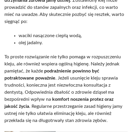
utrzymania zdrowia jamy ustnej
. Zostawiony klej może
prowadzić do stanów zapalnych oraz infekcji, co warto
mieć na uwadze. Aby skutecznie pozbyć się resztek, warto
sięgnąć po:
waciki nasączone ciepłą wodą,
olej jadalny.
To proste rozwiązanie nie tylko pomaga w rozpuszczeniu
kleju, ale również wspiera ogólną higienę. Należy jednak
pamiętać, że każde
podrażnienie powinno być
potraktowane poważnie
. Jeżeli usunięcie kleju sprawia
trudności, konieczna jest niezwłoczna konsultacja z
dentystą. Odpowiednia dbałość o zdrowie dziąseł ma
bezpośredni wpływ na
komfort noszenia protez oraz
jakość życia
. Regularne przestrzeganie zasad higieny jamy
ustnej nie tylko ułatwia eliminację kleju, ale również
przekłada się na długotrwały stan zdrowia zębów.