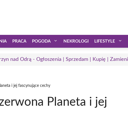
NIA
PRACA
POGODA
NEKROLOGI
LIFESTYLE
rzyn nad Odrą - Ogłoszenia | Sprzedam | Kupię | Zamieni
neta i jej fascynujące cechy
erwona Planeta i jej