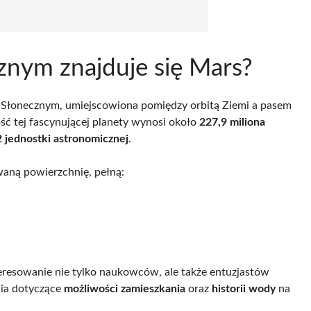
znym znajduje się Mars?
 Słonecznym, umiejscowiona pomiędzy orbitą Ziemi a pasem
ość tej fascynującej planety wynosi około
227,9 miliona
2 jednostki astronomicznej
.
owaną powierzchnię, pełną:
teresowanie nie tylko naukowców, ale także entuzjastów
nia dotyczące
możliwości zamieszkania
oraz
historii wody
na