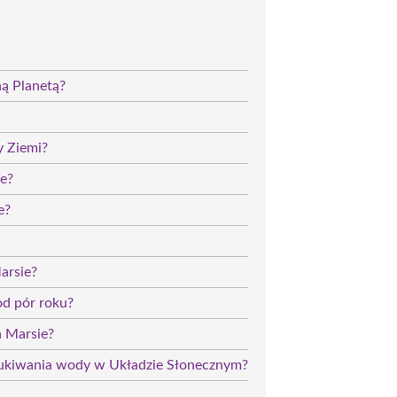
ą Planetą?
y Ziemi?
ie?
e?
arsie?
od pór roku?
a Marsie?
zukiwania wody w Układzie Słonecznym?