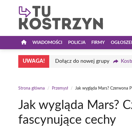
Przejdź
do
treści
WIADOMOŚCI
POLICJA
FIRMY
OGŁOSZE
UWAGA!
Dołącz do nowej grupy
Kost
Strona główna
/
Przemysł
/
Jak wygląda Mars? Czerwona Pla
Jak wygląda Mars? Cz
fascynujące cechy