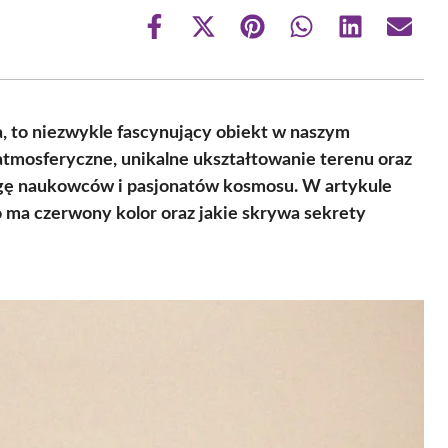
Share
Share
Share
Share
Share
Share
on
on
on
on
on
on
Facebook
X
Pinterest
WhatsApp
LinkedIn
Email
(Twitter)
, to niezwykle fascynujący obiekt w naszym
atmosferyczne, unikalne ukształtowanie terenu oraz
wagę naukowców i pasjonatów kosmosu. W artykule
go ma czerwony kolor oraz jakie skrywa sekrety