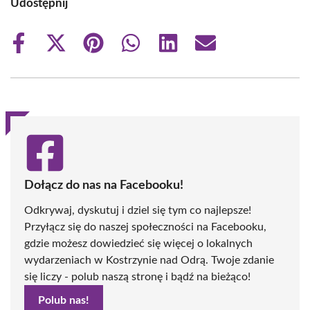
Udostępnij
Share
Share
Share
Share
Share
Share
on
on
on
on
on
on
Facebook
X
Pinterest
WhatsApp
LinkedIn
Email
(Twitter)
Dołącz do nas na Facebooku!
Odkrywaj, dyskutuj i dziel się tym co najlepsze!
Przyłącz się do naszej społeczności na Facebooku,
gdzie możesz dowiedzieć się więcej o lokalnych
wydarzeniach w Kostrzynie nad Odrą. Twoje zdanie
się liczy - polub naszą stronę i bądź na bieżąco!
Polub nas!