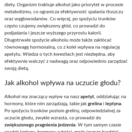
diety. Organizm traktuje alkohol jako priorytet w procesie
metabolizmu, co ogranicza efektywność spalania tłuszczu
oraz węglowodanów. Co więcej, po spożyciu trunków
często czujemy zwiększony głód, co prowadzi do
podjadania i jeszcze wyższego przyrostu kalorii.
Długotrwałe spożycie alkoholu może także zakłócać
równowagę hormonalną, co z kolei wpływa na regulację
apetytu. Wiedza o tych kwestiach jest niezbędna, aby
efektywnie walczyć z nadwagą oraz odpowiednio zarządzać
swoją dietą.
Jak alkohol wpływa na uczucie głodu?
Alkohol ma znaczący wpływ na nasz
apetyt
, oddziałując na
hormony, które nim zarządzają, takie jak
grelina
i
leptyna
.
Po spożyciu trunków poziom greliny, odpowiedzialnej za
uczucie głodu, zwykle wzrasta, co prowadzi do
zwiększonego pragnienia jedzenia
. W tym samym czasie
spadek leptyny, hormonu sytości, może jeszcze bardziej