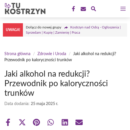
Przejdź
M
do
treści
Dołącz do nowej grupy
Kostrzyn nad Odrą - Ogłoszenia |
UWAGA!
Sprzedam | Kupię | Zamienię | Praca
Strona główna
/
Zdrowie i Uroda
/
Jaki alkohol na redukcji?
Przewodnik po kaloryczności trunków
Jaki alkohol na redukcji?
Przewodnik po kaloryczności
trunków
Data dodania:
25 maja 2025 r.
Share
Share
Share
Share
Share
Share
on
on
on
on
on
on