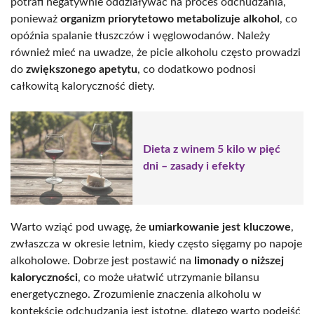
potrafi negatywnie oddziaływać na proces odchudzania,
ponieważ
organizm priorytetowo metabolizuje alkohol
, co
opóźnia spalanie tłuszczów i węglowodanów. Należy
również mieć na uwadze, że picie alkoholu często prowadzi
do
zwiększonego apetytu
, co dodatkowo podnosi
całkowitą kaloryczność diety.
Dieta z winem 5 kilo w pięć
dni – zasady i efekty
Warto wziąć pod uwagę, że
umiarkowanie jest kluczowe
,
zwłaszcza w okresie letnim, kiedy często sięgamy po napoje
alkoholowe. Dobrze jest postawić na
limonady o niższej
kaloryczności
, co może ułatwić utrzymanie bilansu
energetycznego. Zrozumienie znaczenia alkoholu w
kontekście odchudzania jest istotne, dlatego warto podejść