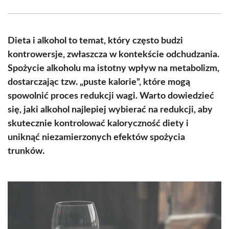
Facebook
X
Pinterest
WhatsApp
LinkedIn
Email
(Twitter)
Dieta i alkohol to temat, który często budzi
kontrowersje, zwłaszcza w kontekście odchudzania.
Spożycie alkoholu ma istotny wpływ na metabolizm,
dostarczając tzw. „puste kalorie”, które mogą
spowolnić proces redukcji wagi. Warto dowiedzieć
się, jaki alkohol najlepiej wybierać na redukcji, aby
skutecznie kontrolować kaloryczność diety i
uniknąć niezamierzonych efektów spożycia
trunków.