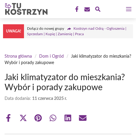
Przejdź
M
do
treści
Dołącz do nowej grupy
Kostrzyn nad Odrą - Ogłoszenia |
UWAGA!
Sprzedam | Kupię | Zamienię | Praca
Strona główna
/
Dom i Ogród
/
Jaki klimatyzator do mieszkania?
Wybór i porady zakupowe
Jaki klimatyzator do mieszkania?
Wybór i porady zakupowe
Data dodania:
11 czerwca 2025 r.
Share
Share
Share
Share
Share
Share
on
on
on
on
on
on
Facebook
X
Pinterest
WhatsApp
LinkedIn
Email
(Twitter)