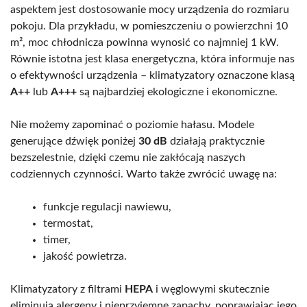
aspektem jest dostosowanie mocy urządzenia do rozmiaru
pokoju. Dla przykładu, w pomieszczeniu o powierzchni 10
m², moc chłodnicza powinna wynosić co najmniej 1 kW.
Równie istotna jest klasa energetyczna, która informuje nas
o efektywności urządzenia – klimatyzatory oznaczone klasą
A++
lub
A+++
są najbardziej ekologiczne i ekonomiczne.
Nie możemy zapominać o poziomie hałasu. Modele
generujące dźwięk poniżej
30 dB
działają praktycznie
bezszelestnie, dzięki czemu nie zakłócają naszych
codziennych czynności. Warto także zwrócić uwagę na:
funkcje regulacji nawiewu,
termostat,
timer,
jakość powietrza.
Klimatyzatory z filtrami
HEPA
i węglowymi skutecznie
eliminują alergeny i nieprzyjemne zapachy, poprawiając jego