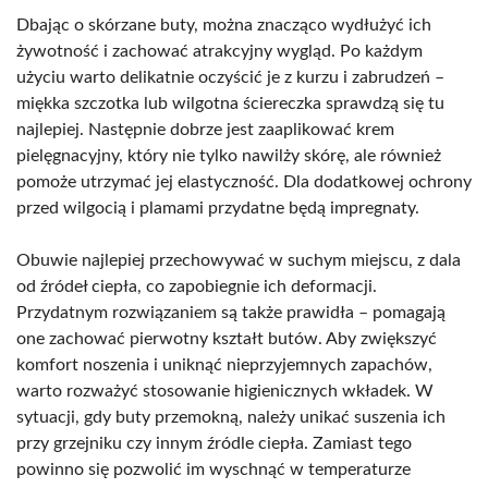
Dbając o skórzane buty, można znacząco wydłużyć ich
żywotność i zachować atrakcyjny wygląd. Po każdym
użyciu warto delikatnie oczyścić je z kurzu i zabrudzeń –
miękka szczotka lub wilgotna ściereczka sprawdzą się tu
najlepiej. Następnie dobrze jest zaaplikować krem
pielęgnacyjny, który nie tylko nawilży skórę, ale również
pomoże utrzymać jej elastyczność. Dla dodatkowej ochrony
przed wilgocią i plamami przydatne będą impregnaty.
Obuwie najlepiej przechowywać w suchym miejscu, z dala
od źródeł ciepła, co zapobiegnie ich deformacji.
Przydatnym rozwiązaniem są także prawidła – pomagają
one zachować pierwotny kształt butów. Aby zwiększyć
komfort noszenia i uniknąć nieprzyjemnych zapachów,
warto rozważyć stosowanie higienicznych wkładek. W
sytuacji, gdy buty przemokną, należy unikać suszenia ich
przy grzejniku czy innym źródle ciepła. Zamiast tego
powinno się pozwolić im wyschnąć w temperaturze