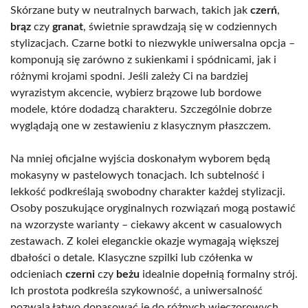
Skórzane buty w neutralnych barwach, takich jak
czerń
,
brąz
czy
granat
, świetnie sprawdzają się w codziennych
stylizacjach. Czarne botki to niezwykle uniwersalna opcja –
komponują się zarówno z sukienkami i spódnicami, jak i
różnymi krojami spodni. Jeśli zależy Ci na bardziej
wyrazistym akcencie, wybierz brązowe lub bordowe
modele, które dodadzą charakteru. Szczególnie dobrze
wyglądają one w zestawieniu z klasycznym płaszczem.
Na mniej oficjalne wyjścia doskonałym wyborem będą
mokasyny w pastelowych tonacjach. Ich subtelność i
lekkość podkreślają swobodny charakter każdej stylizacji.
Osoby poszukujące oryginalnych rozwiązań mogą postawić
na wzorzyste warianty – ciekawy akcent w casualowych
zestawach. Z kolei eleganckie okazje wymagają większej
dbałości o detale. Klasyczne szpilki lub czółenka w
odcieniach
czerni
czy
beżu
idealnie dopełnią formalny strój.
Ich prostota podkreśla szykowność, a uniwersalność
pozwala łatwo dopasować je do różnych wieczorowych