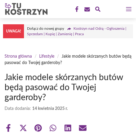
Przejdź
M
do
treści
Dołącz do nowej grupy
Kostrzyn nad Odrą - Ogłoszenia |
UWAGA!
Sprzedam | Kupię | Zamienię | Praca
Strona główna
/
Lifestyle
/
Jakie modele skórzanych butów będą
pasować do Twojej garderoby?
Jakie modele skórzanych butów
będą pasować do Twojej
garderoby?
Data dodania:
14 kwietnia 2025 r.
Share
Share
Share
Share
Share
Share
on
on
on
on
on
on