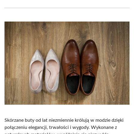
Facebook
X
Pinterest
WhatsApp
LinkedIn
Email
(Twitter)
Skórzane buty od lat niezmiennie królują w modzie dzięki
połączeniu elegancji, trwałości i wygody. Wykonane z