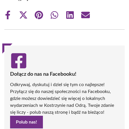
Share
Share
Share
Share
Share
Share
on
on
on
on
on
on
Facebook
X
Pinterest
WhatsApp
LinkedIn
Email
(Twitter)
Dołącz do nas na Facebooku!
Odkrywaj, dyskutuj i dziel się tym co najlepsze!
Przyłącz się do naszej społeczności na Facebooku,
gdzie możesz dowiedzieć się więcej o lokalnych
wydarzeniach w Kostrzynie nad Odrą. Twoje zdanie
się liczy - polub naszą stronę i bądź na bieżąco!
Polub nas!