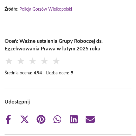
Źródło:
Policja Gorzów Wielkopolski
Oceń: Ważne ustalenia Grupy Roboczej ds.
Egzekwowania Prawa w lutym 2025 roku
★
★
★
★
★
Średnia ocena:
4.94
Liczba ocen:
9
Udostępnij
Share
Share
Share
Share
Share
Share
on
on
on
on
on
on
Facebook
X
Pinterest
WhatsApp
LinkedIn
Email
(Twitter)