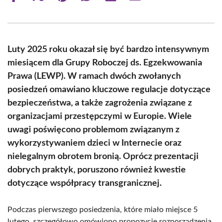
on
on
on
on
on
on
Facebook
X
Pinterest
WhatsApp
LinkedIn
Email
(Twitter)
Luty 2025 roku okazał się być bardzo intensywnym
miesiącem dla Grupy Roboczej ds. Egzekwowania
Prawa (LEWP). W ramach dwóch zwołanych
posiedzeń omawiano kluczowe regulacje dotyczące
bezpieczeństwa, a także zagrożenia związane z
organizacjami przestępczymi w Europie. Wiele
uwagi poświęcono problemom związanym z
wykorzystywaniem dzieci w Internecie oraz
nielegalnym obrotem bronią. Oprócz prezentacji
dobrych praktyk, poruszono również kwestie
dotyczące współpracy transgranicznej.
Podczas pierwszego posiedzenia, które miało miejsce 5
lutego, szczegółowo omówiono propozycję rozporządzenia