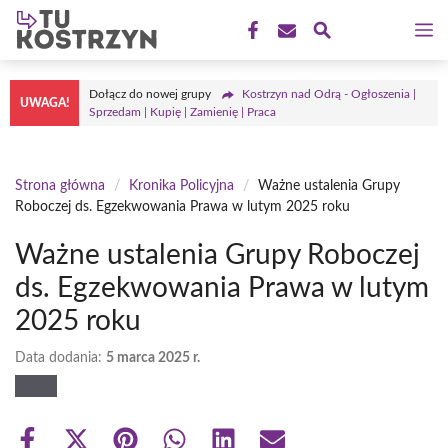
Przejdź
M
do
treści
Dołącz do nowej grupy
Kostrzyn nad Odrą - Ogłoszenia |
UWAGA!
Sprzedam | Kupię | Zamienię | Praca
Strona główna
/
Kronika Policyjna
/
Ważne ustalenia Grupy
Roboczej ds. Egzekwowania Prawa w lutym 2025 roku
Ważne ustalenia Grupy Roboczej
ds. Egzekwowania Prawa w lutym
2025 roku
Data dodania:
5 marca 2025 r.
Share
Share
Share
Share
Share
Share