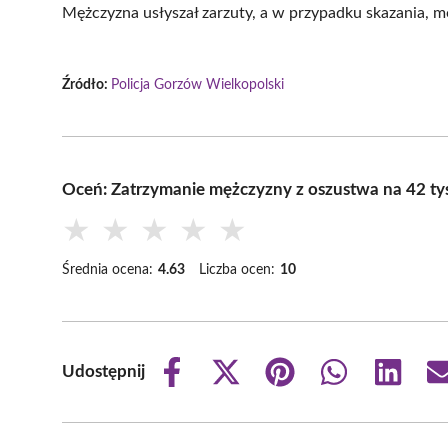
Mężczyzna usłyszał zarzuty, a w przypadku skazania, m
Źródło:
Policja Gorzów Wielkopolski
Oceń: Zatrzymanie mężczyzny z oszustwa na 42 tys
★
★
★
★
★
Średnia ocena:
4.63
Liczba ocen:
10
Udostępnij
Share
Share
Share
Share
Share
on
on
on
on
on
Facebook
X
Pinterest
WhatsApp
LinkedIn
(Twitter)