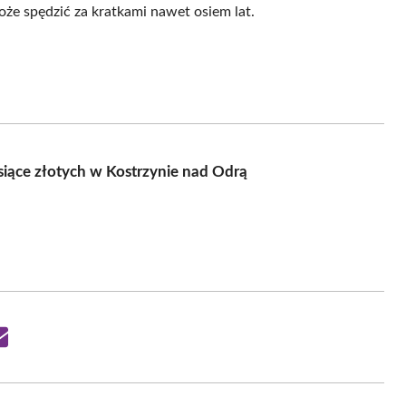
oże spędzić za kratkami nawet osiem lat.
iące złotych w Kostrzynie nad Odrą
Share
on
Email