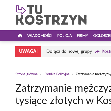
Przejdź
do
treści
WIADOMOŚCI
POLICJA
FIRMY
OGŁOSZE
UWAGA!
Dołącz do nowej grupy
Kost
Strona główna
/
Kronika Policyjna
/
Zatrzymanie mężczyzny 
Zatrzymanie mężczyz
tysiące złotych w Ko