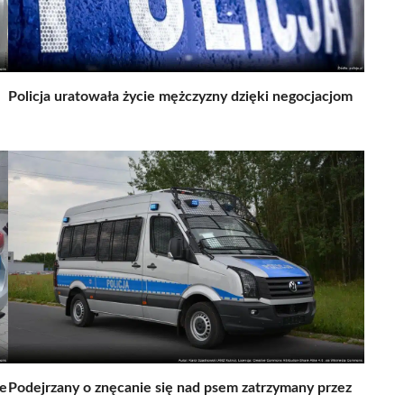
Policja uratowała życie mężczyzny dzięki negocjacjom
le
Podejrzany o znęcanie się nad psem zatrzymany przez