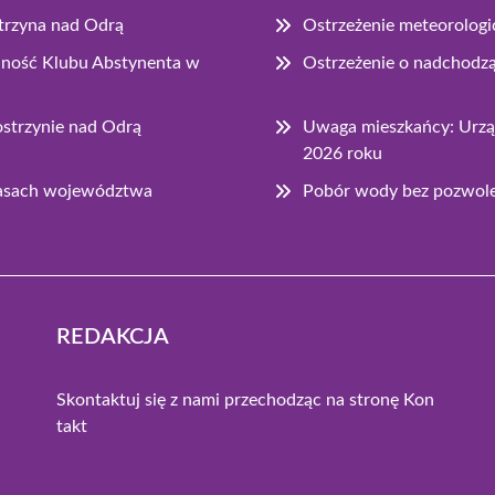
strzyna nad Odrą
Ostrzeżenie meteorologi
łalność Klubu Abstynenta w
Ostrzeżenie o nadchodz
strzynie nad Odrą
Uwaga mieszkańcy: Urząd
2026 roku
lasach województwa
Pobór wody bez pozwolen
REDAKCJA
Skontaktuj się z nami przechodząc na stronę
Kon
takt