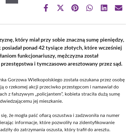
Share
Share
Share
Share
Share
Share
on
on
on
on
on
on
Facebook
X
Pinterest
WhatsApp
LinkedIn
Email
(Twitter)
zyznę, który miał przy sobie znaczną sumę pieniędzy,
osiadał ponad 42 tysiące złotych, które wcześniej
ałaniom funkcjonariuszy, mężczyzna został
a przestępstwa i tymczasowo aresztowany przez sąd.
kanka Gorzowa Wielkopolskiego została oszukana przez osobę
ją o rzekomej akcji przeciwko przestępcom i namawiał do
ch z fałszywym „policjantem”, kobieta straciła dużą sumę
odwiedzającemu jej mieszkanie.
 się, że mogła paść ofiarą oszustwa i zadzwoniła na numer
erając informacje, które pozwoliły na zidentyfikowanie
ziły do zatrzymania oszusta, który trafił do aresztu.