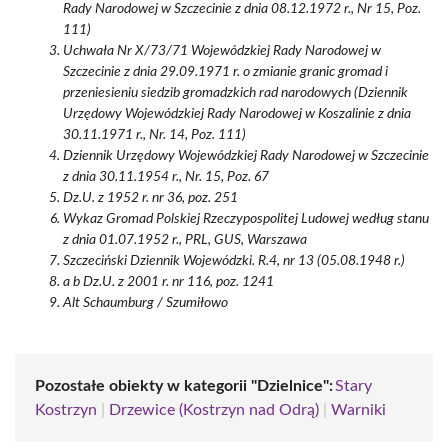
Rady Narodowej w Szczecinie z dnia 08.12.1972 r., Nr 15, Poz.
111)
Uchwała Nr X/73/71 Wojewódzkiej Rady Narodowej w
Szczecinie z dnia 29.09.1971 r. o zmianie granic gromad i
przeniesieniu siedzib gromadzkich rad narodowych (Dziennik
Urzędowy Wojewódzkiej Rady Narodowej w Koszalinie z dnia
30.11.1971 r., Nr. 14, Poz. 111)
Dziennik Urzędowy Wojewódzkiej Rady Narodowej w Szczecinie
z dnia 30.11.1954 r., Nr. 15, Poz. 67
Dz.U. z 1952 r. nr 36, poz. 251
Wykaz Gromad Polskiej Rzeczypospolitej Ludowej według stanu
z dnia 01.07.1952 r., PRL, GUS, Warszawa
Szczeciński Dziennik Wojewódzki. R.4, nr 13 (05.08.1948 r.)
a b Dz.U. z 2001 r. nr 116, poz. 1241
Alt Schaumburg / Szumiłowo
Pozostałe obiekty w kategorii "Dzielnice":
Stary
Kostrzyn
|
Drzewice (Kostrzyn nad Odrą)
|
Warniki