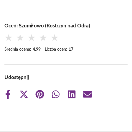
Oceń: Szumiłowo (Kostrzyn nad Odrą)
★
★
★
★
★
Średnia ocena:
4.99
Liczba ocen:
17
Udostępnij
Share
Share
Share
Share
Share
Share
on
on
on
on
on
on
Facebook
X
Pinterest
WhatsApp
LinkedIn
Email
(Twitter)