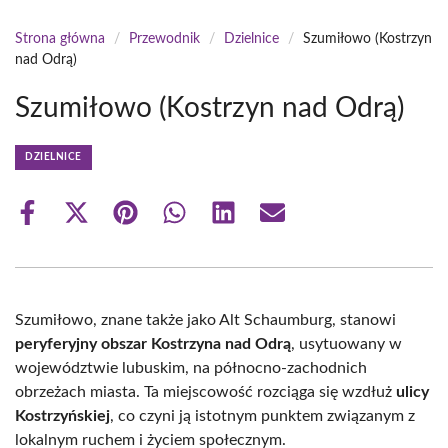
Strona główna
/
Przewodnik
/
Dzielnice
/
Szumiłowo (Kostrzyn
nad Odrą)
Szumiłowo (Kostrzyn nad Odrą)
DZIELNICE
Share
Share
Share
Share
Share
Share
on
on
on
on
on
on
Facebook
X
Pinterest
WhatsApp
LinkedIn
Email
(Twitter)
Szumiłowo, znane także jako Alt Schaumburg, stanowi
peryferyjny obszar Kostrzyna nad Odrą
, usytuowany w
województwie lubuskim, na północno-zachodnich
obrzeżach miasta. Ta miejscowość rozciąga się wzdłuż
ulicy
Kostrzyńskiej
, co czyni ją istotnym punktem związanym z
lokalnym ruchem i życiem społecznym.