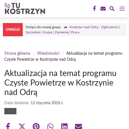
Przejdź
M
do
treści
Dołącz do nowej grupy
Kostrzyn nad Odrą - Ogłoszenia |
UWAGA!
Sprzedam | Kupię | Zamienię | Praca
Strona główna
/
Wiadomości
/
Aktualizacja na temat programu
Czyste Powietrze w Kostrzynie nad Odrą
Aktualizacja na temat programu
Czyste Powietrze w Kostrzynie
nad Odrą
Data dodania:
12 stycznia 2026 r.
Share
Share
Share
Share
Share
Share