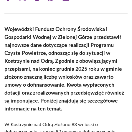
on
on
on
on
on
on
Facebook
X
Pinterest
WhatsApp
LinkedIn
Email
(Twitter)
Wojewódzki Fundusz Ochrony Środowiska i
Gospodarki Wodnej w Zielonej Górze przedstawił
najnowsze dane dotyczące realizacji Programu
Czyste Powietrze, odnosząc się do sytuacji w
Kostrzynie nad Odrą. Zgodnie z obowiązującymi
przepisami, na koniec grudnia 2025 roku w gminie
złożono znaczną liczbę wniosków oraz zawarto
umowy o dofinansowanie. Kwota wypłaconych
dotacji oraz zrealizowanych przedsięwzięć również
są imponujące. Poniżej znajdują się szczegółowe
informacje na ten temat.
W Kostrzynie nad Odrą złożono 83 wnioski o
dofinansowanie, z czego 82 umowy o dofinansowanie