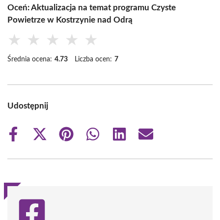
Oceń: Aktualizacja na temat programu Czyste
Powietrze w Kostrzynie nad Odrą
★
★
★
★
★
Średnia ocena:
4.73
Liczba ocen:
7
Udostępnij
Share
Share
Share
Share
Share
Share
on
on
on
on
on
on
Facebook
X
Pinterest
WhatsApp
LinkedIn
Email
(Twitter)