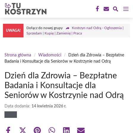
Przejdź
M
do
treści
Dołącz do nowej grupy
Kostrzyn nad Odrą - Ogłoszenia |
UWAGA!
Sprzedam | Kupię | Zamienię | Praca
Strona główna
/
Wiadomości
/
Dzień dla Zdrowia – Bezpłatne
Badania i Konsultacje dla Seniorów w Kostrzynie nad Odrą
Dzień dla Zdrowia – Bezpłatne
Badania i Konsultacje dla
Seniorów w Kostrzynie nad Odrą
Data dodania:
14 kwietnia 2026 r.
Share
Share
Share
Share
Share
Share