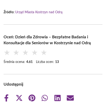
Źródło:
Urząd Miasta Kostrzyn nad Odrą
Oceń: Dzień dla Zdrowia – Bezpłatne Badania i
Konsultacje dla Seniorów w Kostrzynie nad Odrą
★
★
★
★
★
Średnia ocena:
4.61
Liczba ocen:
13
Udostępnij
Share
Share
Share
Share
Share
Share
on
on
on
on
on
on