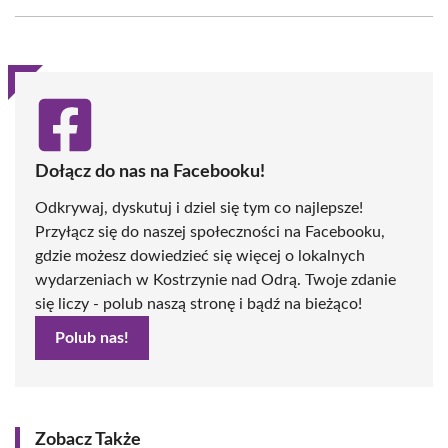
Facebook
X
Pinterest
WhatsApp
LinkedIn
Email
(Twitter)
Dołącz do nas na Facebooku!
Odkrywaj, dyskutuj i dziel się tym co najlepsze!
Przyłącz się do naszej społeczności na Facebooku,
gdzie możesz dowiedzieć się więcej o lokalnych
wydarzeniach w Kostrzynie nad Odrą. Twoje zdanie
się liczy - polub naszą stronę i bądź na bieżąco!
Polub nas!
Zobacz Także