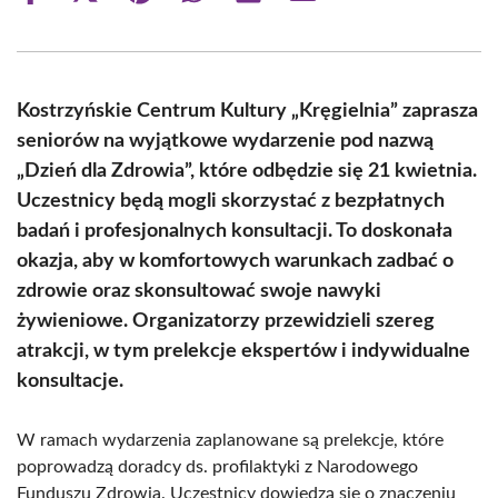
on
on
on
on
on
on
Facebook
X
Pinterest
WhatsApp
LinkedIn
Email
(Twitter)
Kostrzyńskie Centrum Kultury „Kręgielnia” zaprasza
seniorów na wyjątkowe wydarzenie pod nazwą
„Dzień dla Zdrowia”, które odbędzie się 21 kwietnia.
Uczestnicy będą mogli skorzystać z bezpłatnych
badań i profesjonalnych konsultacji. To doskonała
okazja, aby w komfortowych warunkach zadbać o
zdrowie oraz skonsultować swoje nawyki
żywieniowe. Organizatorzy przewidzieli szereg
atrakcji, w tym prelekcje ekspertów i indywidualne
konsultacje.
W ramach wydarzenia zaplanowane są prelekcje, które
poprowadzą doradcy ds. profilaktyki z Narodowego
Funduszu Zdrowia. Uczestnicy dowiedzą się o znaczeniu