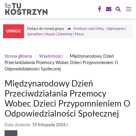
Przejdź
M
do
treści
Dołącz do nowej grupy
Kostrzyn nad Odrą - Ogłoszenia |
UWAGA!
Sprzedam | Kupię | Zamienię | Praca
Strona główna
/
Wiadomości
/
Międzynarodowy Dzień
Przeciwdziałania Przemocy Wobec Dzieci Przypomnieniem O
Odpowiedzialności Społecznej
Międzynarodowy Dzień
Przeciwdziałania Przemocy
Wobec Dzieci Przypomnieniem O
Odpowiedzialności Społecznej
Data dodania:
19 listopada 2024 r.