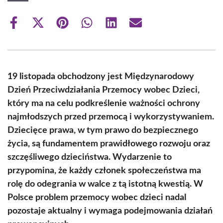
Share
Share
Share
Share
Share
Share
on
on
on
on
on
on
Facebook
X
Pinterest
WhatsApp
LinkedIn
Email
(Twitter)
19 listopada obchodzony jest Międzynarodowy
Dzień Przeciwdziałania Przemocy wobec Dzieci,
który ma na celu podkreślenie ważności ochrony
najmłodszych przed przemocą i wykorzystywaniem.
Dziecięce prawa, w tym prawo do bezpiecznego
życia, są fundamentem prawidłowego rozwoju oraz
szczęśliwego dzieciństwa. Wydarzenie to
przypomina, że każdy członek społeczeństwa ma
rolę do odegrania w walce z tą istotną kwestią. W
Polsce problem przemocy wobec dzieci nadal
pozostaje aktualny i wymaga podejmowania działań