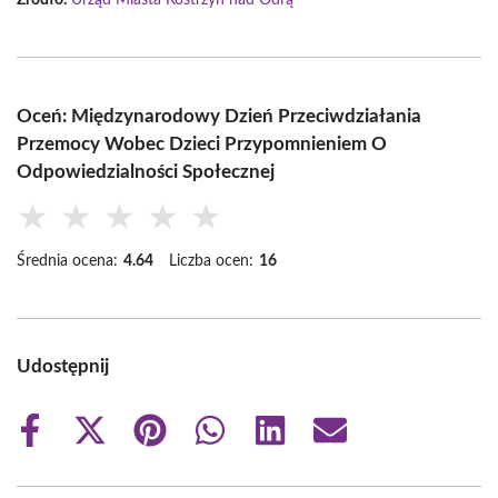
Źródło:
Urząd Miasta Kostrzyn nad Odrą
Oceń: Międzynarodowy Dzień Przeciwdziałania
Przemocy Wobec Dzieci Przypomnieniem O
Odpowiedzialności Społecznej
★
★
★
★
★
Średnia ocena:
4.64
Liczba ocen:
16
Udostępnij
Share
Share
Share
Share
Share
Share
on
on
on
on
on
on
Facebook
X
Pinterest
WhatsApp
LinkedIn
Email
(Twitter)