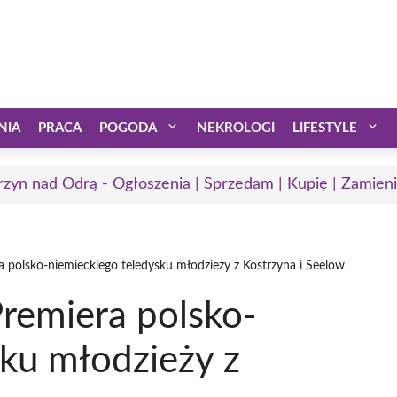
NIA
PRACA
POGODA
NEKROLOGI
LIFESTYLE
rzyn nad Odrą - Ogłoszenia | Sprzedam | Kupię | Zamieni
a polsko-niemieckiego teledysku młodzieży z Kostrzyna i Seelow
Premiera polsko-
sku młodzieży z