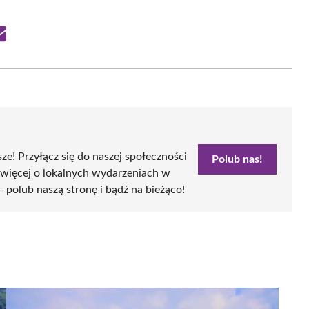
Share
on
Email
sze! Przyłącz się do naszej społeczności
Polub nas!
 więcej o lokalnych wydarzeniach w
- polub naszą stronę i bądź na bieżąco!