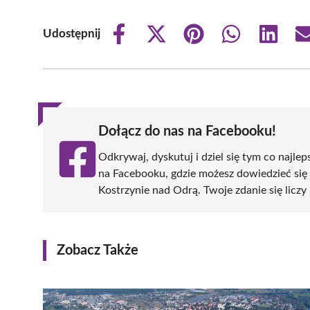
Udostępnij
Share
Share
Share
Share
Share
on
on
on
on
on
Facebook
X
Pinterest
WhatsApp
LinkedIn
(Twitter)
Dołącz do nas na Facebooku!
Odkrywaj, dyskutuj i dziel się tym co najlep
na Facebooku, gdzie możesz dowiedzieć się
Kostrzynie nad Odrą. Twoje zdanie się liczy 
Zobacz Także