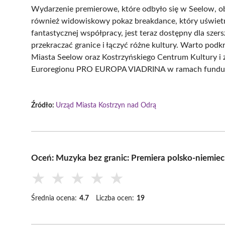
Wydarzenie premierowe, które odbyło się w Seelow, o
również widowiskowy pokaz breakdance, który uświetnił
fantastycznej współpracy, jest teraz dostępny dla szer
przekraczać granice i łączyć różne kultury. Warto podkr
Miasta Seelow oraz Kostrzyńskiego Centrum Kultury i
Euroregionu PRO EUROPA VIADRINA w ramach funduszy
Źródło:
Urząd Miasta Kostrzyn nad Odrą
Oceń: Muzyka bez granic: Premiera polsko-niemiec
★
★
★
★
★
Średnia ocena:
4.7
Liczba ocen:
19