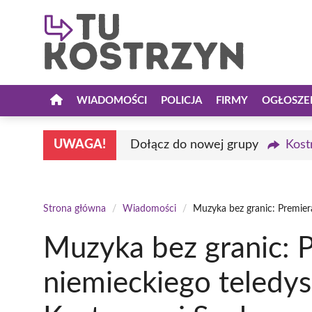
Przejdź
do
treści
WIADOMOŚCI
POLICJA
FIRMY
OGŁOSZE
UWAGA!
Dołącz do nowej grupy
Kost
Strona główna
/
Wiadomości
/
Muzyka bez granic: Premier
Muzyka bez granic: 
niemieckiego teledy