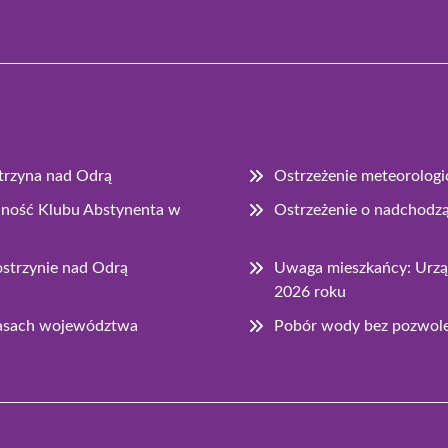
strzyna nad Odrą
Ostrzeżenie meteorologi
łalność Klubu Abstynenta w
Ostrzeżenie o nadchodz
strzynie nad Odrą
Uwaga mieszkańcy: Urząd
2026 roku
lasach województwa
Pobór wody bez pozwolen