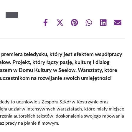
Share
Share
Share
Share
Share
Share
on
on
on
on
on
on
Facebook
X
Pinterest
WhatsApp
LinkedIn
Email
(Twitter)
 premiera teledysku, który jest efektem współpracy
w. Projekt, który łączy pasję, kulturę i dialog
kazem w Domu Kultury w Seelow. Warsztaty, które
 uczestnikom na rozwijanie swoich umiejętności
kiedy to uczniowie z Zespołu Szkół w Kostrzynie oraz
ięła udział w intensywnych warsztatach, które miały miejsce
rzenia autorskich tekstów, doskonalenia swojego rapowania
raz pracy na planie filmowym.