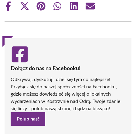
Share
Share
Share
Share
Share
Share
on
on
on
on
on
on
Facebook
X
Pinterest
WhatsApp
LinkedIn
Email
(Twitter)
Dołącz do nas na Facebooku!
Odkrywaj, dyskutuj i dziel się tym co najlepsze!
Przyłącz się do naszej społeczności na Facebooku,
gdzie możesz dowiedzieć się więcej o lokalnych
wydarzeniach w Kostrzynie nad Odrą. Twoje zdanie
się liczy - polub naszą stronę i bądź na bieżąco!
Polub nas!