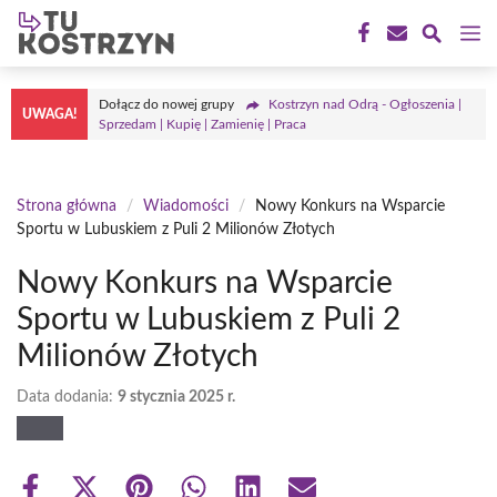
Przejdź
M
do
treści
Dołącz do nowej grupy
Kostrzyn nad Odrą - Ogłoszenia |
UWAGA!
Sprzedam | Kupię | Zamienię | Praca
Strona główna
/
Wiadomości
/
Nowy Konkurs na Wsparcie
Sportu w Lubuskiem z Puli 2 Milionów Złotych
Nowy Konkurs na Wsparcie
Sportu w Lubuskiem z Puli 2
Milionów Złotych
Data dodania:
9 stycznia 2025 r.
Share
Share
Share
Share
Share
Share