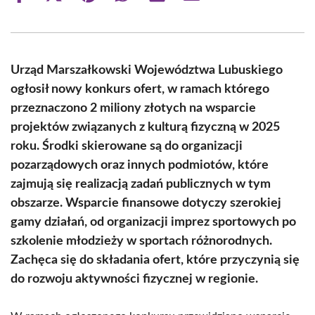
on
on
on
on
on
on
Facebook
X
Pinterest
WhatsApp
LinkedIn
Email
(Twitter)
Urząd Marszałkowski Województwa Lubuskiego
ogłosił nowy konkurs ofert, w ramach którego
przeznaczono 2 miliony złotych na wsparcie
projektów związanych z kulturą fizyczną w 2025
roku. Środki skierowane są do organizacji
pozarządowych oraz innych podmiotów, które
zajmują się realizacją zadań publicznych w tym
obszarze. Wsparcie finansowe dotyczy szerokiej
gamy działań, od organizacji imprez sportowych po
szkolenie młodzieży w sportach różnorodnych.
Zachęca się do składania ofert, które przyczynią się
do rozwoju aktywności fizycznej w regionie.