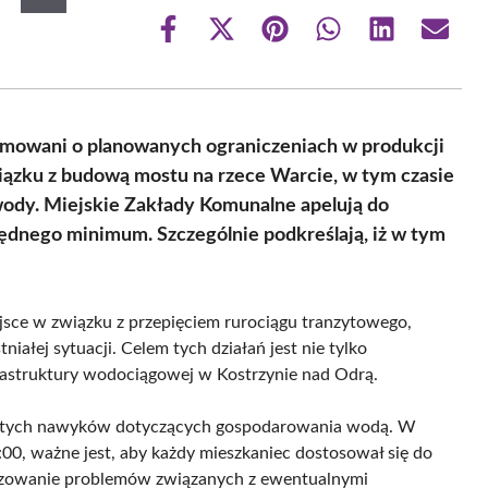
Share
Share
Share
Share
Share
Share
on
on
on
on
on
on
Facebook
X
Pinterest
WhatsApp
LinkedIn
Email
(Twitter)
rmowani o planowanych ograniczeniach w produkcji
iązku z budową mostu na rzece Warcie, w tym czasie
 wody. Miejskie Zakłady Komunalne apelują do
ędnego minimum. Szczególnie podkreślają, iż w tym
sce w związku z przepięciem rurociągu tranzytowego,
iałej sytuacji. Celem tych działań jest nie tylko
rastruktury wodociągowej w Kostrzynie nad Odrą.
istych nawyków dotyczących gospodarowania wodą. W
4:00, ważne jest, aby każdy mieszkaniec dostosował się do
lizowanie problemów związanych z ewentualnymi