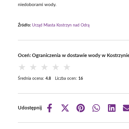
niedoborami wody.
Źródło:
Urząd Miasta Kostrzyn nad Odrą
Oceń: Ograniczenia w dostawie wody w Kostrzynie
★
★
★
★
★
Średnia ocena:
4.8
Liczba ocen:
16
Udostępnij
Share
Share
Share
Share
Share
on
on
on
on
on
Facebook
X
Pinterest
WhatsApp
LinkedIn
(Twitter)