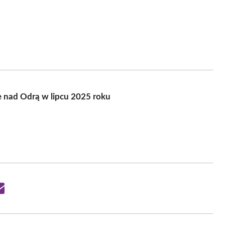
 nad Odrą w lipcu 2025 roku
Share
on
Email