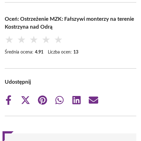
Oceń: Ostrzeżenie MZK: Fałszywi monterzy na terenie
Kostrzyna nad Odrą
★
★
★
★
★
Średnia ocena:
4.91
Liczba ocen:
13
Udostępnij
Share
Share
Share
Share
Share
Share
on
on
on
on
on
on
Facebook
X
Pinterest
WhatsApp
LinkedIn
Email
(Twitter)