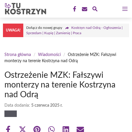
Przejdź
M
do
treści
Dołącz do nowej grupy
Kostrzyn nad Odrą - Ogłoszenia |
UWAGA!
Sprzedam | Kupię | Zamienię | Praca
Strona główna
/
Wiadomości
/
Ostrzeżenie MZK: Fałszywi
monterzy na terenie Kostrzyna nad Odrą
Ostrzeżenie MZK: Fałszywi
monterzy na terenie Kostrzyna
nad Odrą
Data dodania:
5 czerwca 2025 r.
Share
Share
Share
Share
Share
Share