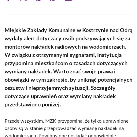
on
on
on
on
on
on
Facebook
X
Pinterest
WhatsApp
LinkedIn
Email
(Twitter)
Miejskie Zakłady Komunalne w Kostrzynie nad Odrą
wydały alert dotyczący osób podszywających się za
monterów nakładek radiowych na wodomierzach.
W związku z otrzymanymi sygnałami, instytucja
przypomina mieszkańcom o zasadach dotyczących
wymiany nakładek. Warto znać swoje prawa i
obowiązki w tym zakresie, by uniknąć potencjalnych
oszustw i nieprzyjemnych sytuacji. Szczegóły
dotyczące uprawnień oraz wymiany nakładek
przedstawiono poniżej.
Przede wszystkim, MZK przypomina, że tylko uprawnione
osoby są w stanie przeprowadzać wymianę nakładek na
wodomierzach. Powinny one posiadać odpowiednie