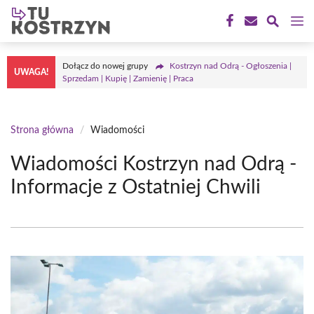
Przejdź
M
do
treści
Dołącz do nowej grupy
Kostrzyn nad Odrą - Ogłoszenia |
UWAGA!
Sprzedam | Kupię | Zamienię | Praca
Strona główna
/
Wiadomości
Wiadomości Kostrzyn nad Odrą -
Informacje z Ostatniej Chwili