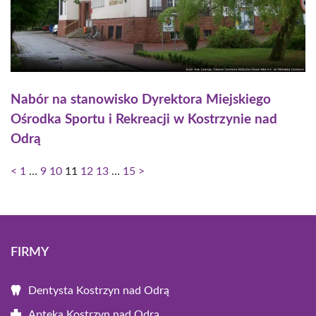
Nabór na stanowisko Dyrektora Miejskiego
Ośrodka Sportu i Rekreacji w Kostrzynie nad
Odrą
<
1
…
9
10
11
12
13
…
15
>
FIRMY
Dentysta Kostrzyn nad Odrą
Apteka Kostrzyn nad Odrą