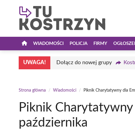
Przejdź
do
treści
WIADOMOŚCI
POLICJA
FIRMY
OGŁOSZE
UWAGA!
Dołącz do nowej grupy
Kost
Strona główna
/
Wiadomości
/
Piknik Charytatywny dla Emi
Piknik Charytatywny d
października