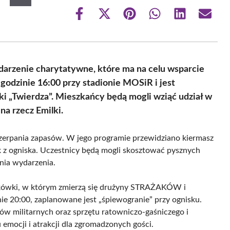
Share
Share
Share
Share
Share
Share
on
on
on
on
on
on
Facebook
X
Pinterest
WhatsApp
LinkedIn
Email
(Twitter)
darzenie charytatywne, które ma na celu wsparcie
o godzinie 16:00 przy stadionie MOSiR i jest
i „Twierdza”. Mieszkańcy będą mogli wziąć udział w
na rzecz Emilki.
yczerpania zapasów. W jego programie przewidziano kiermasz
ek z ogniska. Uczestnicy będą mogli skosztować pysznych
nia wydarzenia.
tkówki, w którym zmierzą się drużyny STRAŻAKÓW i
20:00, zaplanowane jest „śpiewogranie” przy ognisku.
ów militarnych oraz sprzętu ratowniczo-gaśniczego i
emocji i atrakcji dla zgromadzonych gości.