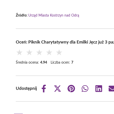
Źródło:
Urząd Miasta Kostrzyn nad Odrą
Oceń: Piknik Charytatywny dla Emilki Jęcz już 3 pa
★
★
★
★
★
Średnia ocena:
4.94
Liczba ocen:
7
Udostępnij
Share
Share
Share
Share
Share
on
on
on
on
on
Facebook
X
Pinterest
WhatsApp
LinkedIn
(Twitter)