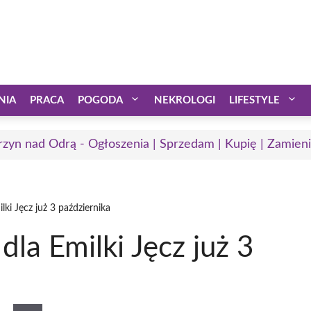
NIA
PRACA
POGODA
NEKROLOGI
LIFESTYLE
rzyn nad Odrą - Ogłoszenia | Sprzedam | Kupię | Zamieni
lki Jęcz już 3 października
la Emilki Jęcz już 3