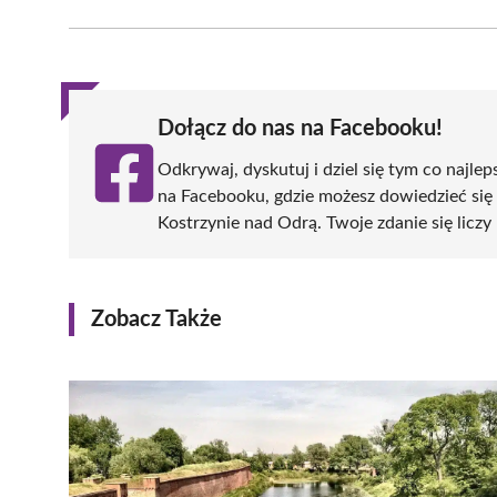
Facebook
X
Pinterest
WhatsApp
LinkedIn
(Twitter)
Dołącz do nas na Facebooku!
Odkrywaj, dyskutuj i dziel się tym co najlep
na Facebooku, gdzie możesz dowiedzieć się
Kostrzynie nad Odrą. Twoje zdanie się liczy 
Zobacz Także