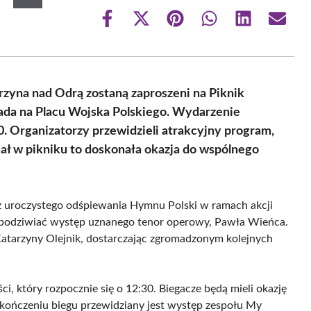
Share
Share
Share
Share
Share
Share
on
on
on
on
on
on
Facebook
X
Pinterest
WhatsApp
LinkedIn
Email
(Twitter)
rzyna nad Odrą zostaną zaproszeni na Piknik
pada na Placu Wojska Polskiego. Wydarzenie
00. Organizatorzy przewidzieli atrakcyjny program,
iał w pikniku to doskonała okazja do wspólnego
az uroczystego odśpiewania Hymnu Polski w ramach akcji
ę podziwiać występ uznanego tenor operowy, Pawła Wieńca.
Katarzyny Olejnik, dostarczając zgromadzonym kolejnych
 który rozpocznie się o 12:30. Biegacze będą mieli okazję
akończeniu biegu przewidziany jest występ zespołu My