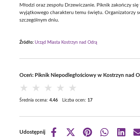
Młodzi oraz zespołu Drzewiczanie. Piknik zakończy si
wyjątkowego charakteru temu świętu. Organizatorzy s
szczególnym dniu.
Źródło:
Urząd Miasta Kostrzyn nad Odrą
Oceń: Piknik Niepodległościowy w Kostrzyn nad Od
★
★
★
★
★
Średnia ocena:
4.46
Liczba ocen:
17
Udostępnij
Share
Share
Share
Share
Share
on
on
on
on
on