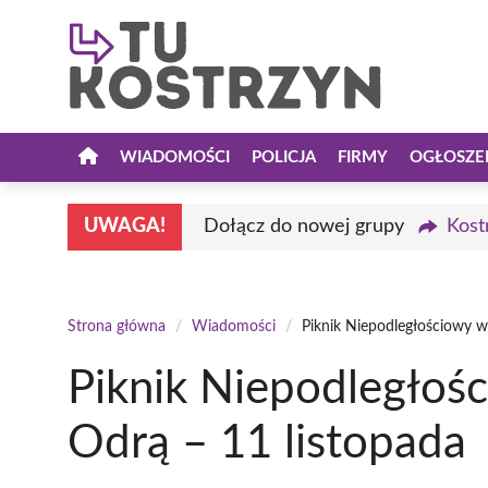
Przejdź
do
treści
WIADOMOŚCI
POLICJA
FIRMY
OGŁOSZE
UWAGA!
Dołącz do nowej grupy
Kost
Strona główna
/
Wiadomości
/
Piknik Niepodległościowy w
Piknik Niepodległoś
Odrą – 11 listopada