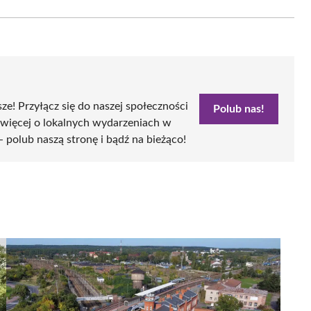
Email
sze! Przyłącz się do naszej społeczności
Polub nas!
 więcej o lokalnych wydarzeniach w
- polub naszą stronę i bądź na bieżąco!