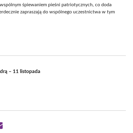
ę wspólnym śpiewaniem pieśni patriotycznych, co doda
erdecznie zapraszają do wspólnego uczestnictwa w tym
rą – 11 listopada
Share
on