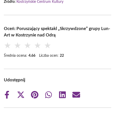
Źródło:
Kostrzyńskie Centrum Kultury
Oceń: Poruszający spektakl „Skrzywdzone” grupy Lun-
Art w Kostrzynie nad Odrą
★
★
★
★
★
Średnia ocena:
4.66
Liczba ocen:
22
Udostępnij
Share
Share
Share
Share
Share
Share
on
on
on
on
on
on
Facebook
X
Pinterest
WhatsApp
LinkedIn
Email
(Twitter)