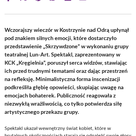
on
on
on
on
on
on
Facebook
X
Pinterest
WhatsApp
LinkedIn
Email
(Twitter)
Wczorajszy wieczór w Kostrzynie nad Odrą upłynął
pod znakiem silnych emocji, które dostarczyło
przedstawienie „Skrzywdzone” w wykonaniu grupy
teatralnej Lun-Art. Spektakl, zaprezentowany w
KCK „Kręgielnia”, poruszył serca widzów, stawiając
ich przed trudnymi tematami oraz dając przestrzeń
na refleksję. Minimalistyczna forma inscenizacji
podkreśliła głębię opowieści, skupiając uwagę na
emocjach bohaterek. Publiczność reagowała z
niezwykłą wrażliwością, co tylko potwierdza siłę
artystycznego przekazu grupy.
Spektakl ukazał wewnętrzny świat kobiet, które w
brutalnych okolicznościach starają się odnaleźć swoje głosy