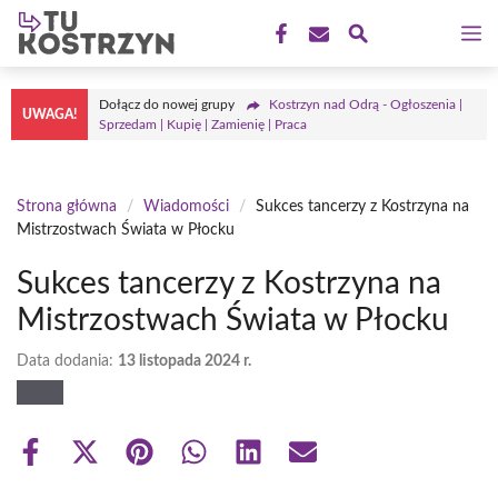
Przejdź
M
do
treści
Dołącz do nowej grupy
Kostrzyn nad Odrą - Ogłoszenia |
UWAGA!
Sprzedam | Kupię | Zamienię | Praca
Strona główna
/
Wiadomości
/
Sukces tancerzy z Kostrzyna na
Mistrzostwach Świata w Płocku
Sukces tancerzy z Kostrzyna na
Mistrzostwach Świata w Płocku
Data dodania:
13 listopada 2024 r.
Share
Share
Share
Share
Share
Share
on
on
on
on
on
on
Facebook
X
Pinterest
WhatsApp
LinkedIn
Email