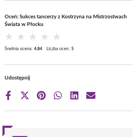
Oceń: Sukces tancerzy z Kostrzyna na Mistrzostwach
Świata w Płocku
★
★
★
★
★
Średnia ocena:
4.84
Liczba ocen:
5
Udostępnij
Share
Share
Share
Share
Share
Share
on
on
on
on
on
on
Facebook
X
Pinterest
WhatsApp
LinkedIn
Email
(Twitter)