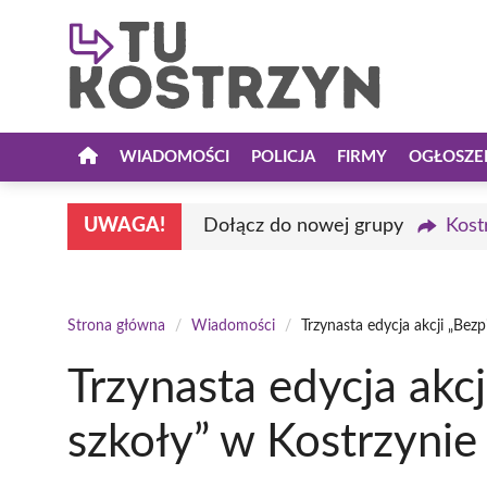
Przejdź
do
treści
WIADOMOŚCI
POLICJA
FIRMY
OGŁOSZE
UWAGA!
Dołącz do nowej grupy
Kost
Strona główna
/
Wiadomości
/
Trzynasta edycja akcji „Bez
Trzynasta edycja akc
szkoły” w Kostrzyni