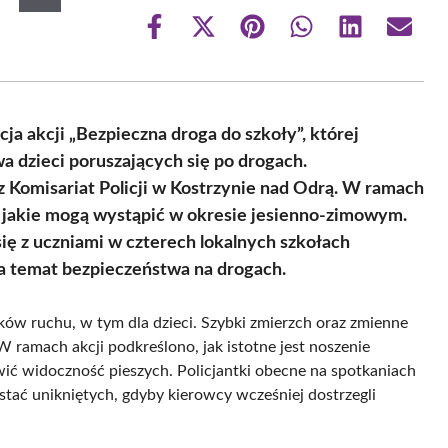
Share
Share
Share
Share
Share
Share
on
on
on
on
on
on
Facebook
X
Pinterest
WhatsApp
LinkedIn
Email
(Twitter)
ja akcji „Bezpieczna droga do szkoły”, której
 dzieci poruszających się po drogach.
 Komisariat Policji w Kostrzynie nad Odrą. W ramach
, jakie mogą wystąpić w okresie jesienno-zimowym.
 się z uczniami w czterech lokalnych szkołach
a temat bezpieczeństwa na drogach.
ików ruchu, w tym dla dzieci. Szybki zmierzch oraz zmienne
ramach akcji podkreślono, jak istotne jest noszenie
ć widoczność pieszych. Policjantki obecne na spotkaniach
stać unikniętych, gdyby kierowcy wcześniej dostrzegli