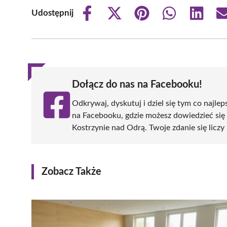
Udostępnij
Share
Share
Share
Share
Share
on
on
on
on
on
Facebook
X
Pinterest
WhatsApp
LinkedIn
(Twitter)
Dołącz do nas na Facebooku!
Odkrywaj, dyskutuj i dziel się tym co najlep
na Facebooku, gdzie możesz dowiedzieć się
Kostrzynie nad Odrą. Twoje zdanie się liczy 
Zobacz Także