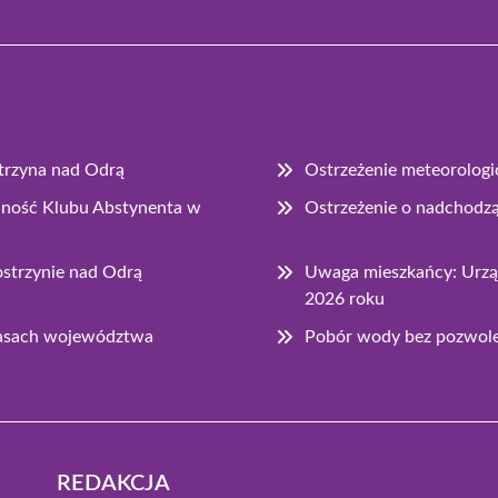
strzyna nad Odrą
Ostrzeżenie meteorologi
łalność Klubu Abstynenta w
Ostrzeżenie o nadchodz
strzynie nad Odrą
Uwaga mieszkańcy: Urząd
2026 roku
lasach województwa
Pobór wody bez pozwolen
REDAKCJA