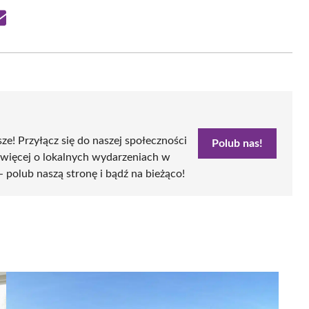
Share
on
Email
sze! Przyłącz się do naszej społeczności
Polub nas!
 więcej o lokalnych wydarzeniach w
- polub naszą stronę i bądź na bieżąco!