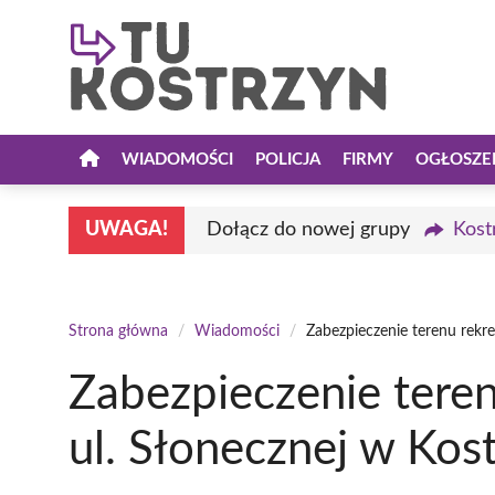
Przejdź
do
treści
WIADOMOŚCI
POLICJA
FIRMY
OGŁOSZE
UWAGA!
Dołącz do nowej grupy
Kost
Strona główna
/
Wiadomości
/
Zabezpieczenie terenu rekre
Zabezpieczenie teren
ul. Słonecznej w Kos