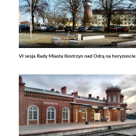
VI sesja Rady Miasta Kostrzyn nad Odrą na horyzoncie