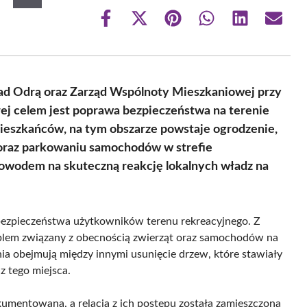
Share
Share
Share
Share
Share
Share
on
on
on
on
on
on
Facebook
X
Pinterest
WhatsApp
LinkedIn
Email
(Twitter)
ad Odrą oraz Zarząd Wspólnoty Mieszkaniowej przy
rej celem jest poprawa bezpieczeństwa na terenie
ieszkańców, na tym obszarze powstaje ogrodzenie,
oraz parkowaniu samochodów w strefie
owodem na skuteczną reakcję lokalnych władz na
 bezpieczeństwa użytkowników terenu rekreacyjnego. Z
oblem związany z obecnością zwierząt oraz samochodów na
nia obejmują między innymi usunięcie drzew, które stawiały
z tego miejsca.
umentowana, a relacja z ich postępu została zamieszczona