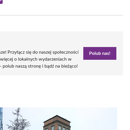
Share
on
Email
sze! Przyłącz się do naszej społeczności
Polub nas!
 więcej o lokalnych wydarzeniach w
- polub naszą stronę i bądź na bieżąco!