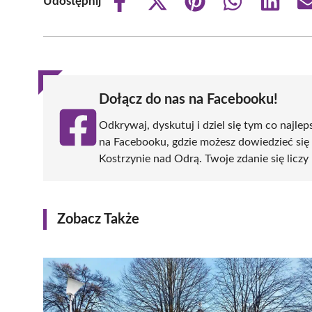
Udostępnij
Share
Share
Share
Share
Share
on
on
on
on
on
Facebook
X
Pinterest
WhatsApp
LinkedIn
(Twitter)
Dołącz do nas na Facebooku!
Odkrywaj, dyskutuj i dziel się tym co najlep
na Facebooku, gdzie możesz dowiedzieć się
Kostrzynie nad Odrą. Twoje zdanie się liczy 
Zobacz Także