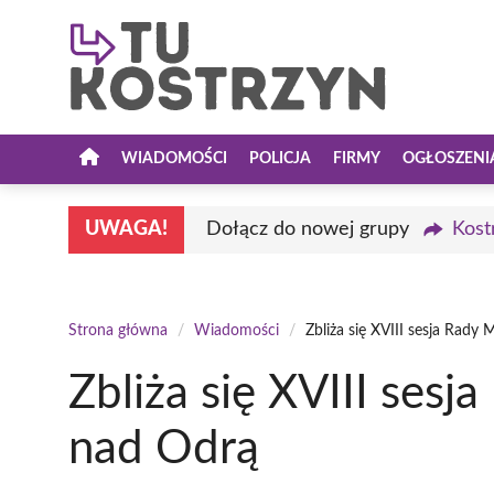
Przejdź
do
treści
WIADOMOŚCI
POLICJA
FIRMY
OGŁOSZENI
UWAGA!
Dołącz do nowej grupy
Kost
Strona główna
/
Wiadomości
/
Zbliża się XVIII sesja Rady
Zbliża się XVIII sesj
nad Odrą