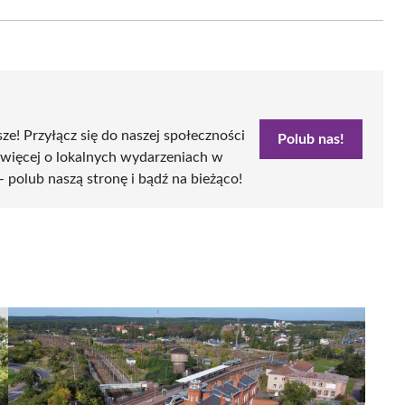
Email
sze! Przyłącz się do naszej społeczności
Polub nas!
 więcej o lokalnych wydarzeniach w
- polub naszą stronę i bądź na bieżąco!