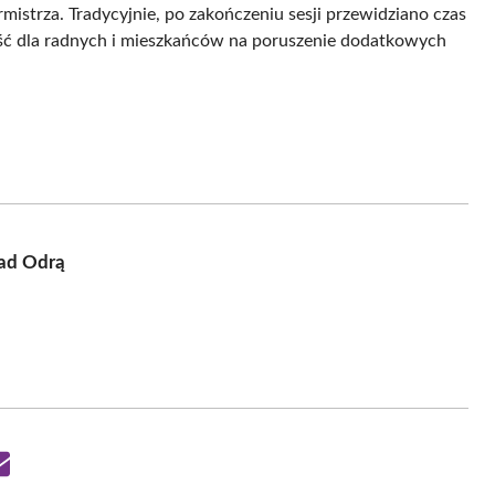
mistrza. Tradycyjnie, po zakończeniu sesji przewidziano czas
ość dla radnych i mieszkańców na poruszenie dodatkowych
nad Odrą
Share
on