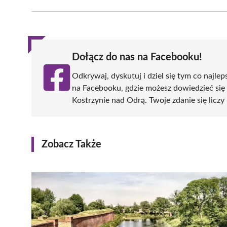
Facebook
X
Pinterest
WhatsApp
LinkedIn
(Twitter)
Dołącz do nas na Facebooku!
Odkrywaj, dyskutuj i dziel się tym co najlep
na Facebooku, gdzie możesz dowiedzieć się
Kostrzynie nad Odrą. Twoje zdanie się liczy 
Zobacz Także