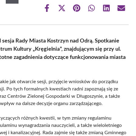
Share
Share
Share
Share
Share
Share
on
on
on
on
on
on
Facebook
X
Pinterest
WhatsApp
LinkedIn
Email
(Twitter)
I sesja Rady Miasta Kostrzyn nad Odrą. Spotkanie
um Kultury „Kręgielnia”, znajdującym się przy ul.
 istotne zagadnienia dotyczące funkcjonowania miasta
kie jak otwarcie sesji, przyjęcie wniosków do porządku
ji. Po tych formalnych kwestiach radni zapoznają się ze
raz Centrów Zielonej Gospodarki w Długoszynie, a także
 wpływ na dalsze decyzje organu zarządzającego.
otyczących różnych kwestii, w tym zmiany regulaminu
gulaminu wynagradzania nauczycieli, a także wieloletniego
wej i kanalizacyjnej. Rada zajmie się także zmianą Gminnego