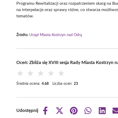
Programu Rewitalizacji oraz rozpatrzeniem skarg na Bur
na interpelacje oraz sprawy różne, co stwarza możliw
tematów.
Źródło:
Urząd Miasta Kostrzyn nad Odrą
Oceń: Zbliża się XVIII sesja Rady Miasta Kostrzyn 
★
★
★
★
★
Średnia ocena:
4.68
Liczba ocen:
23
Udostępnij
Share
Share
Share
Share
Share
on
on
on
on
on