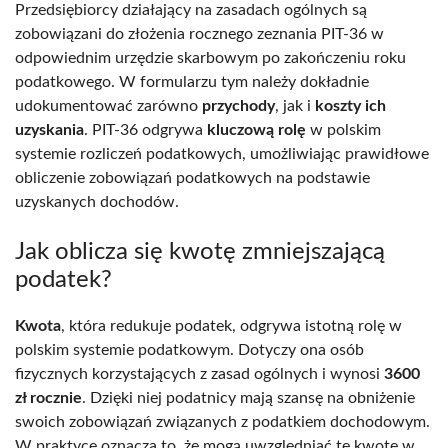
Przedsiębiorcy działający na zasadach ogólnych są
zobowiązani do złożenia rocznego zeznania PIT-36 w
odpowiednim urzędzie skarbowym po zakończeniu roku
podatkowego. W formularzu tym należy dokładnie
udokumentować zarówno
przychody
, jak i
koszty ich
uzyskania
. PIT-36 odgrywa
kluczową rolę
w polskim
systemie rozliczeń podatkowych, umożliwiając prawidłowe
obliczenie zobowiązań podatkowych na podstawie
uzyskanych dochodów.
Jak oblicza się kwotę zmniejszającą
podatek?
Kwota
, która redukuje podatek, odgrywa istotną rolę w
polskim systemie podatkowym. Dotyczy ona osób
fizycznych korzystających z zasad ogólnych i wynosi
3600
zł rocznie
. Dzięki niej podatnicy mają szansę na obniżenie
swoich zobowiązań związanych z podatkiem dochodowym.
W praktyce oznacza to, że mogą uwzględniać tę kwotę w