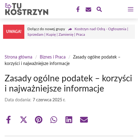
Przejdź
M
do
treści
Dołącz do nowej grupy
Kostrzyn nad Odrą - Ogłoszenia |
UWAGA!
Sprzedam | Kupię | Zamienię | Praca
Strona główna
/
Biznes i Praca
/
Zasady ogólne podatek –
korzyści i najważniejsze informacje
Zasady ogólne podatek – korzyści
i najważniejsze informacje
Data dodania:
7 czerwca 2025 r.
Share
Share
Share
Share
Share
Share
on
on
on
on
on
on
Facebook
X
Pinterest
WhatsApp
LinkedIn
Email
(Twitter)