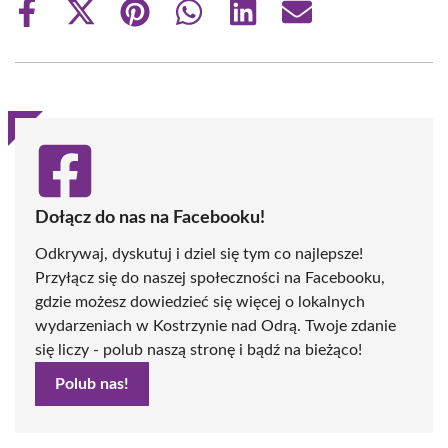
Share
Share
Share
Share
Share
Share
on
on
on
on
on
on
Facebook
X
Pinterest
WhatsApp
LinkedIn
Email
(Twitter)
Dołącz do nas na Facebooku!
Odkrywaj, dyskutuj i dziel się tym co najlepsze!
Przyłącz się do naszej społeczności na Facebooku,
gdzie możesz dowiedzieć się więcej o lokalnych
wydarzeniach w Kostrzynie nad Odrą. Twoje zdanie
się liczy - polub naszą stronę i bądź na bieżąco!
Polub nas!