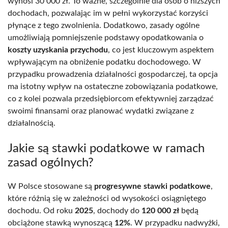
wynosi 30 000 zł. To ważne, szczególnie dla osób o niższych
dochodach, pozwalając im w pełni wykorzystać korzyści
płynące z tego zwolnienia. Dodatkowo, zasady ogólne
umożliwiają pomniejszenie podstawy opodatkowania o
koszty uzyskania przychodu
, co jest kluczowym aspektem
wpływającym na obniżenie podatku dochodowego. W
przypadku prowadzenia działalności gospodarczej, ta opcja
ma istotny wpływ na ostateczne zobowiązania podatkowe,
co z kolei pozwala przedsiębiorcom efektywniej zarządzać
swoimi finansami oraz planować wydatki związane z
działalnością.
Jakie są stawki podatkowe w ramach
zasad ogólnych?
W Polsce stosowane są
progresywne stawki podatkowe
,
które różnią się w zależności od wysokości osiągniętego
dochodu. Od roku
2025
, dochody do
120 000 zł
będą
obciążone stawką wynoszącą
12%
. W przypadku nadwyżki,