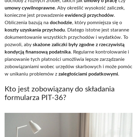
dochody z różnych źródeł, takich jak
umowy o pracę
czy
umowy cywilnoprawne
. Aby określić wysokość zaliczek,
konieczne jest prowadzenie
ewidencji przychodów
.
Obliczenia bazują na
dochodzie
, który pomniejsza się o
koszty uzyskania przychodu
. Dlatego istotne jest staranne
dokumentowanie wszystkich przychodów i wydatków. To
pozwoli, aby
skażone zaliczki były zgodne z rzeczywistą
kondycją finansową podatnika
. Regularne kontrolowanie i
planowanie tych płatności umożliwia lepsze zarządzanie
zobowiązaniami wobec urzędów skarbowych i może pomóc
w unikaniu problemów z
zaległościami podatkowymi
.
Kto jest zobowiązany do składania
formularza PIT-36?