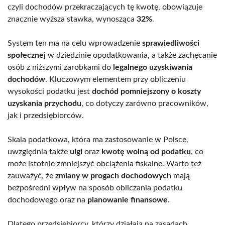
czyli dochodów przekraczających tę kwotę, obowiązuje
znacznie wyższa stawka, wynosząca
32%
.
System ten ma na celu wprowadzenie
sprawiedliwości
społecznej
w dziedzinie opodatkowania, a także zachęcanie
osób z niższymi zarobkami do
legalnego uzyskiwania
dochodów
. Kluczowym elementem przy obliczeniu
wysokości podatku jest
dochód pomniejszony o koszty
uzyskania przychodu
, co dotyczy zarówno pracowników,
jak i przedsiębiorców.
Skala podatkowa, która ma zastosowanie w Polsce,
uwzględnia także
ulgi
oraz
kwotę wolną od podatku
, co
może istotnie zmniejszyć obciążenia fiskalne. Warto też
zauważyć, że
zmiany w progach dochodowych
mają
bezpośredni wpływ na sposób obliczania podatku
dochodowego oraz na
planowanie finansowe
.
Dlatego przedsiębiorcy, którzy działają na zasadach