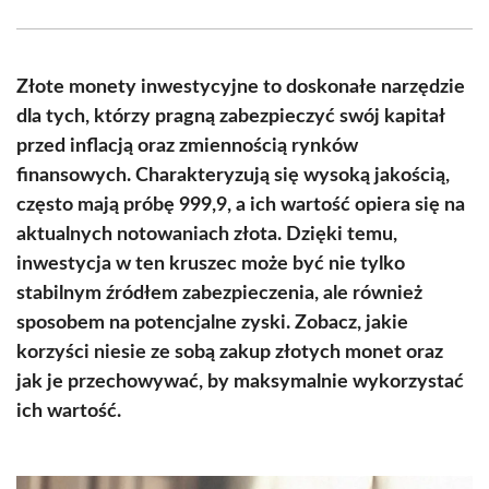
Facebook
X
Pinterest
WhatsApp
LinkedIn
Email
(Twitter)
Złote monety inwestycyjne to doskonałe narzędzie
dla tych, którzy pragną zabezpieczyć swój kapitał
przed inflacją oraz zmiennością rynków
finansowych. Charakteryzują się wysoką jakością,
często mają próbę 999,9, a ich wartość opiera się na
aktualnych notowaniach złota. Dzięki temu,
inwestycja w ten kruszec może być nie tylko
stabilnym źródłem zabezpieczenia, ale również
sposobem na potencjalne zyski. Zobacz, jakie
korzyści niesie ze sobą zakup złotych monet oraz
jak je przechowywać, by maksymalnie wykorzystać
ich wartość.