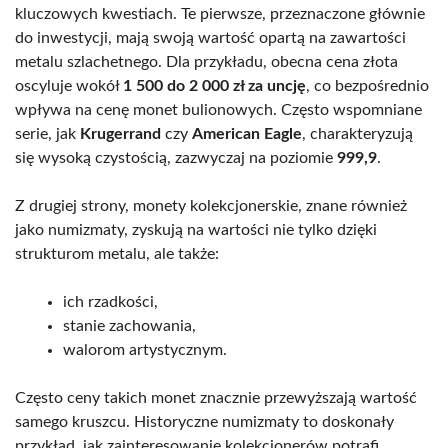
kluczowych kwestiach. Te pierwsze, przeznaczone głównie
do inwestycji, mają swoją wartość opartą na zawartości
metalu szlachetnego. Dla przykładu, obecna cena złota
oscyluje wokół
1 500 do 2 000 zł za uncję
, co bezpośrednio
wpływa na cenę monet bulionowych. Często wspomniane
serie, jak
Krugerrand
czy
American Eagle
, charakteryzują
się wysoką czystością, zazwyczaj na poziomie
999,9
.
Z drugiej strony, monety kolekcjonerskie, znane również
jako numizmaty, zyskują na wartości nie tylko dzięki
strukturom metalu, ale także:
ich rzadkości,
stanie zachowania,
walorom artystycznym.
Często ceny takich monet znacznie przewyższają wartość
samego kruszcu. Historyczne numizmaty to doskonały
przykład, jak zainteresowanie kolekcjonerów potrafi