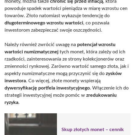
monety, można także
chronić się przed inflacją
, która
powoduje spadek wartości pieniądza w miarę wzrostu cen
towarów. Złoto natomiast wykazuje tendencję do
długoterminowego wzrostu wartości
, co pozwala
inwestorom zabezpieczać swoje oszczędności.
Należy również zwrócić uwagę na
potencjał wzrostu
wartości numizmatycznej
tych monet, która zależy od ich
rzadkości, zainteresowania ze strony kolekcjonerów oraz
zmienności rynkowej. Zarówno wartość samego złota, jak i
aspekty numizmatyczne mogą przyczynić się do
zysków
inwestora
. Co więcej, złote monety wspierają
dywersyfikację portfela inwestycyjnego
. Włączenie ich do
strategii inwestycyjnej może pomóc w
zredukowaniu
ryzyka
.
Skup złotych monet – cennik