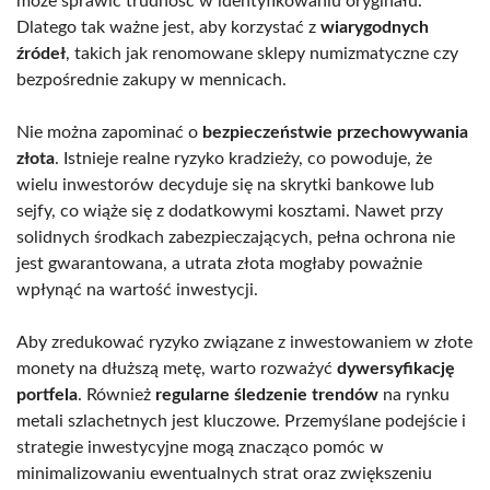
może sprawić trudność w identyfikowaniu oryginału.
Dlatego tak ważne jest, aby korzystać z
wiarygodnych
źródeł
, takich jak renomowane sklepy numizmatyczne czy
bezpośrednie zakupy w mennicach.
Nie można zapominać o
bezpieczeństwie przechowywania
złota
. Istnieje realne ryzyko kradzieży, co powoduje, że
wielu inwestorów decyduje się na skrytki bankowe lub
sejfy, co wiąże się z dodatkowymi kosztami. Nawet przy
solidnych środkach zabezpieczających, pełna ochrona nie
jest gwarantowana, a utrata złota mogłaby poważnie
wpłynąć na wartość inwestycji.
Aby zredukować ryzyko związane z inwestowaniem w złote
monety na dłuższą metę, warto rozważyć
dywersyfikację
portfela
. Również
regularne śledzenie trendów
na rynku
metali szlachetnych jest kluczowe. Przemyślane podejście i
strategie inwestycyjne mogą znacząco pomóc w
minimalizowaniu ewentualnych strat oraz zwiększeniu