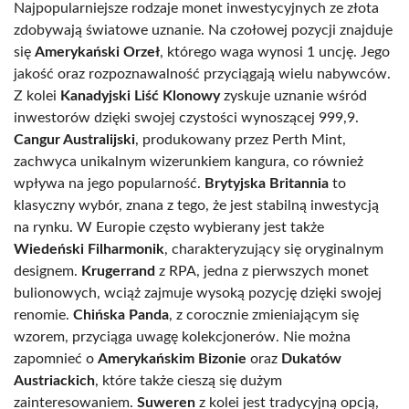
Najpopularniejsze rodzaje monet inwestycyjnych ze złota
zdobywają światowe uznanie. Na czołowej pozycji znajduje
się
Amerykański Orzeł
, którego waga wynosi 1 uncję. Jego
jakość oraz rozpoznawalność przyciągają wielu nabywców.
Z kolei
Kanadyjski Liść Klonowy
zyskuje uznanie wśród
inwestorów dzięki swojej czystości wynoszącej 999,9.
Cangur Australijski
, produkowany przez Perth Mint,
zachwyca unikalnym wizerunkiem kangura, co również
wpływa na jego popularność.
Brytyjska Britannia
to
klasyczny wybór, znana z tego, że jest stabilną inwestycją
na rynku. W Europie często wybierany jest także
Wiedeński Filharmonik
, charakteryzujący się oryginalnym
designem.
Krugerrand
z RPA, jedna z pierwszych monet
bulionowych, wciąż zajmuje wysoką pozycję dzięki swojej
renomie.
Chińska Panda
, z corocznie zmieniającym się
wzorem, przyciąga uwagę kolekcjonerów. Nie można
zapomnieć o
Amerykańskim Bizonie
oraz
Dukatów
Austriackich
, które także cieszą się dużym
zainteresowaniem.
Suweren
z kolei jest tradycyjną opcją,