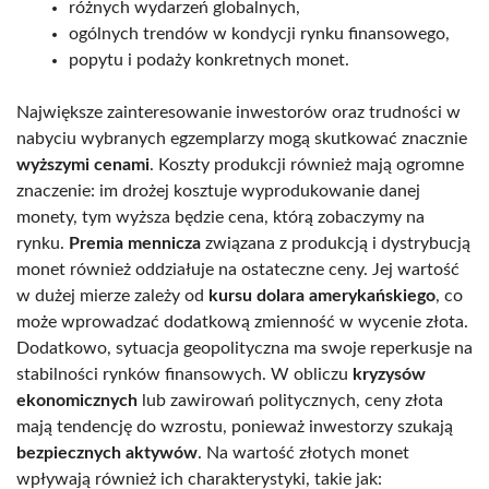
różnych wydarzeń globalnych,
ogólnych trendów w kondycji rynku finansowego,
popytu i podaży konkretnych monet.
Największe zainteresowanie inwestorów oraz trudności w
nabyciu wybranych egzemplarzy mogą skutkować znacznie
wyższymi cenami
. Koszty produkcji również mają ogromne
znaczenie: im drożej kosztuje wyprodukowanie danej
monety, tym wyższa będzie cena, którą zobaczymy na
rynku.
Premia mennicza
związana z produkcją i dystrybucją
monet również oddziałuje na ostateczne ceny. Jej wartość
w dużej mierze zależy od
kursu dolara amerykańskiego
, co
może wprowadzać dodatkową zmienność w wycenie złota.
Dodatkowo, sytuacja geopolityczna ma swoje reperkusje na
stabilności rynków finansowych. W obliczu
kryzysów
ekonomicznych
lub zawirowań politycznych, ceny złota
mają tendencję do wzrostu, ponieważ inwestorzy szukają
bezpiecznych aktywów
. Na wartość złotych monet
wpływają również ich charakterystyki, takie jak: