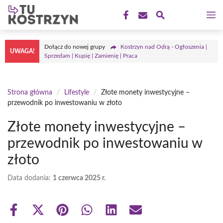
Przejdź
M
do
treści
Dołącz do nowej grupy
Kostrzyn nad Odrą - Ogłoszenia |
UWAGA!
Sprzedam | Kupię | Zamienię | Praca
Strona główna
/
Lifestyle
/
Złote monety inwestycyjne –
przewodnik po inwestowaniu w złoto
Złote monety inwestycyjne –
przewodnik po inwestowaniu w
złoto
Data dodania:
1 czerwca 2025 r.
Share
Share
Share
Share
Share
Share
on
on
on
on
on
on