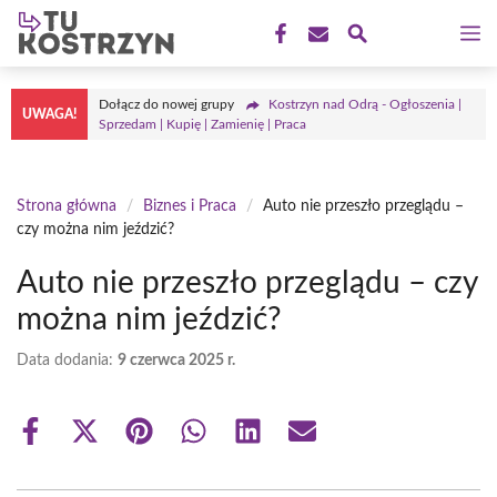
Przejdź
M
do
treści
Dołącz do nowej grupy
Kostrzyn nad Odrą - Ogłoszenia |
UWAGA!
Sprzedam | Kupię | Zamienię | Praca
Strona główna
/
Biznes i Praca
/
Auto nie przeszło przeglądu –
czy można nim jeździć?
Auto nie przeszło przeglądu – czy
można nim jeździć?
Data dodania:
9 czerwca 2025 r.
Share
Share
Share
Share
Share
Share
on
on
on
on
on
on
Facebook
X
Pinterest
WhatsApp
LinkedIn
Email
(Twitter)