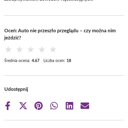
Oceń: Auto nie przeszło przeglądu – czy można nim
jeździć?
★
★
★
★
★
Średnia ocena:
4.67
Liczba ocen:
18
Udostępnij
Share
Share
Share
Share
Share
Share
on
on
on
on
on
on
Facebook
X
Pinterest
WhatsApp
LinkedIn
Email
(Twitter)