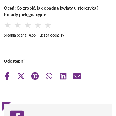
Oceń: Co zrobić, jak opadną kwiaty u storczyka?
Porady pielęgnacyjne
★
★
★
★
★
Średnia ocena:
4.66
Liczba ocen:
19
Udostępnij
Share
Share
Share
Share
Share
Share
on
on
on
on
on
on
Facebook
X
Pinterest
WhatsApp
LinkedIn
Email
(Twitter)