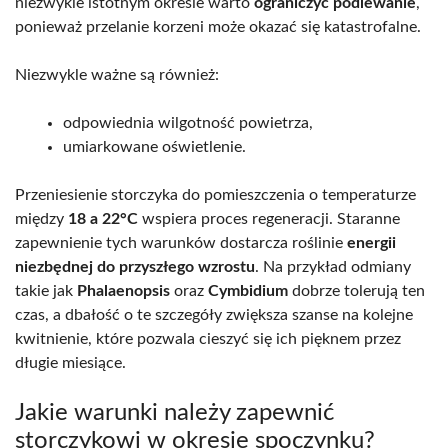
niezwykle istotnym okresie warto
ograniczyć podlewanie
,
ponieważ przelanie korzeni może okazać się katastrofalne.
Niezwykle ważne są również:
odpowiednia wilgotność powietrza,
umiarkowane oświetlenie.
Przeniesienie storczyka do pomieszczenia o temperaturze
między
18 a 22°C
wspiera proces regeneracji. Staranne
zapewnienie tych warunków dostarcza roślinie
energii
niezbędnej do przyszłego wzrostu
. Na przykład odmiany
takie jak
Phalaenopsis
oraz
Cymbidium
dobrze tolerują ten
czas, a dbałość o te szczegóły zwiększa szanse na kolejne
kwitnienie, które pozwala cieszyć się ich pięknem przez
długie miesiące.
Jakie warunki należy zapewnić
storczykowi w okresie spoczynku?