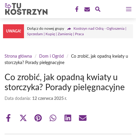
Przejdź
M
do
treści
Dołącz do nowej grupy
Kostrzyn nad Odrą - Ogłoszenia |
UWAGA!
Sprzedam | Kupię | Zamienię | Praca
Strona główna
/
Dom i Ogród
/
Co zrobić, jak opadną kwiaty u
storczyka? Porady pielęgnacyjne
Co zrobić, jak opadną kwiaty u
storczyka? Porady pielęgnacyjne
Data dodania:
12 czerwca 2025 r.
Share
Share
Share
Share
Share
Share
on
on
on
on
on
on
Facebook
X
Pinterest
WhatsApp
LinkedIn
Email
(Twitter)