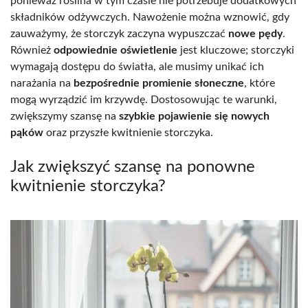
ponieważ roślina w tym czasie nie potrzebuje dodatkowych
składników odżywczych. Nawożenie można wznowić, gdy
zauważymy, że storczyk zaczyna wypuszczać
nowe pędy
.
Również
odpowiednie oświetlenie
jest kluczowe; storczyki
wymagają dostępu do światła, ale musimy unikać ich
narażania na
bezpośrednie promienie słoneczne
, które
mogą wyrządzić im krzywdę. Dostosowując te warunki,
zwiększymy szansę na
szybkie pojawienie się nowych
pąków
oraz przyszłe kwitnienie storczyka.
Jak zwiększyć szansę na ponowne
kwitnienie storczyka?