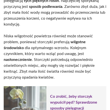
pielęgnacją
tych pięknych roślin
. Najczęściej spotykaną
przyczyną jest
sposób podlewania
. Zarówno zbyt duża, jak i
zbyt mała ilość wody mogą prowadzić do przemoczenia lub
przesuszenia korzeni, co negatywnie wpływa na ich
kondycję.
Niska wilgotność powietrza również może stanowić
problem, ponieważ storczyki preferują
wilgotne
środowisko
dla optymalnego wzrostu. Kolejnym
czynnikiem, który warto wziąć pod uwagę, jest
nasłonecznienie
. Storczyki potrzebują odpowiednio
oświetlonych miejsc, aby mogły się rozwijać i pięknie
kwitnąć. Zbyt mała ilość światła również może być
przyczyną opadania kwiatów.
Co zrobić, żeby storczyk
wypuścił pęd? Sprawdzone
sposoby pielęgnacji