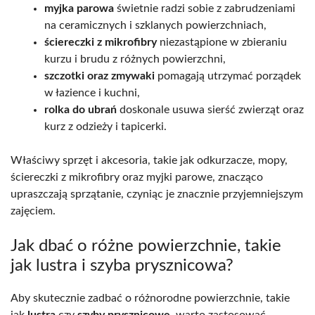
myjka parowa
świetnie radzi sobie z zabrudzeniami
na ceramicznych i szklanych powierzchniach,
ściereczki z mikrofibry
niezastąpione w zbieraniu
kurzu i brudu z różnych powierzchni,
szczotki oraz zmywaki
pomagają utrzymać porządek
w łazience i kuchni,
rolka do ubrań
doskonale usuwa sierść zwierząt oraz
kurz z odzieży i tapicerki.
Właściwy sprzęt i akcesoria, takie jak odkurzacze, mopy,
ściereczki z mikrofibry oraz myjki parowe, znacząco
upraszczają sprzątanie, czyniąc je znacznie przyjemniejszym
zajęciem.
Jak dbać o różne powierzchnie, takie
jak lustra i szyba prysznicowa?
Aby skutecznie zadbać o różnorodne powierzchnie, takie
jak
lustra
czy
szyby prysznicowe
, warto zastosować