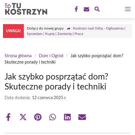
Przejdź
M
do
treści
Dołącz do nowej grupy
Kostrzyn nad Odrą - Ogłoszenia |
UWAGA!
Sprzedam | Kupię | Zamienię | Praca
Strona główna
/
Dom i Ogród
/
Jak szybko posprzątać dom?
Skuteczne porady i techniki
Jak szybko posprzątać dom?
Skuteczne porady i techniki
Data dodania:
12 czerwca 2025 r.
Share
Share
Share
Share
Share
Share
on
on
on
on
on
on
Facebook
X
Pinterest
WhatsApp
LinkedIn
Email
(Twitter)