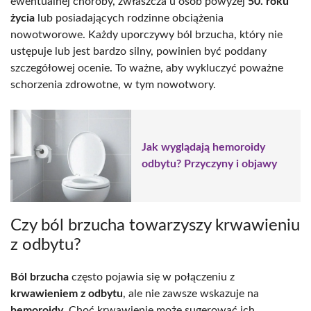
ewentualnej choroby, zwłaszcza u osób powyżej
50. roku
życia
lub posiadających rodzinne obciążenia
nowotworowe. Każdy uporczywy ból brzucha, który nie
ustępuje lub jest bardzo silny, powinien być poddany
szczegółowej ocenie. To ważne, aby wykluczyć poważne
schorzenia zdrowotne, w tym nowotwory.
Jak wyglądają hemoroidy
odbytu? Przyczyny i objawy
Czy ból brzucha towarzyszy krwawieniu
z odbytu?
Ból brzucha
często pojawia się w połączeniu z
krwawieniem z odbytu
, ale nie zawsze wskazuje na
hemoroidy
. Choć krwawienie może sugerować ich