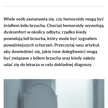
Facebook
X
Pinterest
WhatsApp
LinkedIn
Email
(Twitter)
Wiele osób zastanawia się, czy hemoroidy mogą być
źródłem bólu brzucha. Chociaż hemoroidy wywołują
dyskomfort w okolicy odbytu, rzadko kiedy
powodują ból brzucha, który może być sygnałem
poważniejszych schorzeń. Przeczytaj nasz artykuł,
aby dowiedzieć się, jakie inne dolegliwości mogą
być związane z bólem brzucha oraz kiedy należy
udać się do lekarza w celu dokładnej diagnozy.