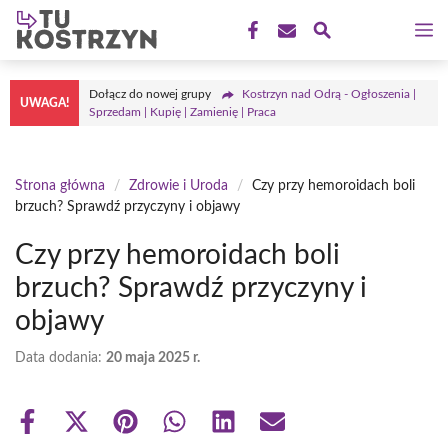
Przejdź
M
do
treści
Dołącz do nowej grupy
Kostrzyn nad Odrą - Ogłoszenia |
UWAGA!
Sprzedam | Kupię | Zamienię | Praca
Strona główna
/
Zdrowie i Uroda
/
Czy przy hemoroidach boli
brzuch? Sprawdź przyczyny i objawy
Czy przy hemoroidach boli
brzuch? Sprawdź przyczyny i
objawy
Data dodania:
20 maja 2025 r.
Share
Share
Share
Share
Share
Share
on
on
on
on
on
on