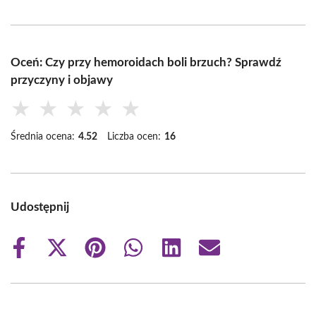
Oceń: Czy przy hemoroidach boli brzuch? Sprawdź
przyczyny i objawy
★
★
★
★
★
Średnia ocena:
4.52
Liczba ocen:
16
Udostępnij
Share
Share
Share
Share
Share
Share
on
on
on
on
on
on
Facebook
X
Pinterest
WhatsApp
LinkedIn
Email
(Twitter)