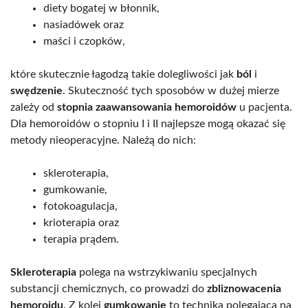
diety bogatej w błonnik,
nasiadówek oraz
maści i czopków,
które skutecznie łagodzą takie dolegliwości jak
ból
i
swędzenie
. Skuteczność tych sposobów w dużej mierze
zależy od
stopnia zaawansowania hemoroidów
u pacjenta.
Dla hemoroidów o stopniu I i II najlepsze mogą okazać się
metody nieoperacyjne. Należą do nich:
skleroterapia,
gumkowanie,
fotokoagulacja,
krioterapia oraz
terapia prądem.
Skleroterapia
polega na wstrzykiwaniu specjalnych
substancji chemicznych, co prowadzi do
zbliznowacenia
hemoroidu
. Z kolei
gumkowanie
to technika polegająca na