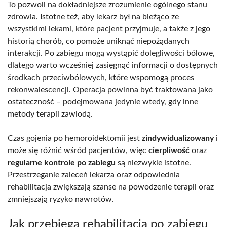
To pozwoli na dokładniejsze zrozumienie ogólnego stanu
zdrowia. Istotne też, aby lekarz był na bieżąco ze
wszystkimi lekami, które pacjent przyjmuje, a także z jego
historią chorób, co pomoże uniknąć niepożądanych
interakcji. Po zabiegu mogą wystąpić dolegliwości bólowe,
dlatego warto wcześniej zasięgnąć informacji o dostępnych
środkach przeciwbólowych, które wspomogą proces
rekonwalescencji. Operacja powinna być traktowana jako
ostateczność – podejmowana jedynie wtedy, gdy inne
metody terapii zawiodą.
Czas gojenia po hemoroidektomii jest
zindywidualizowany
i
może się różnić wśród pacjentów, więc
cierpliwość
oraz
regularne kontrole po zabiegu
są niezwykle istotne.
Przestrzeganie zaleceń lekarza oraz odpowiednia
rehabilitacja zwiększają szanse na powodzenie terapii oraz
zmniejszają ryzyko nawrotów.
Jak przebiega rehabilitacja po zabiegu