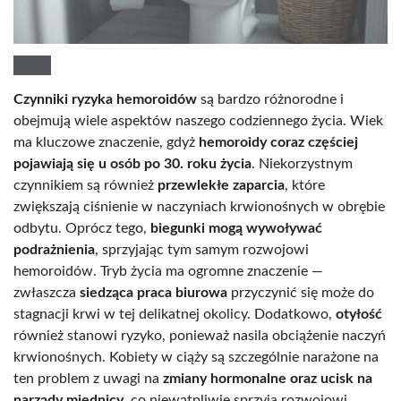
Czynniki ryzyka hemoroidów
są bardzo różnorodne i
obejmują wiele aspektów naszego codziennego życia. Wiek
ma kluczowe znaczenie, gdyż
hemoroidy coraz częściej
pojawiają się u osób po 30. roku życia
. Niekorzystnym
czynnikiem są również
przewlekłe zaparcia
, które
zwiększają ciśnienie w naczyniach krwionośnych w obrębie
odbytu. Oprócz tego,
biegunki mogą wywoływać
podrażnienia
, sprzyjając tym samym rozwojowi
hemoroidów. Tryb życia ma ogromne znaczenie —
zwłaszcza
siedząca praca biurowa
przyczynić się może do
stagnacji krwi w tej delikatnej okolicy. Dodatkowo,
otyłość
również stanowi ryzyko, ponieważ nasila obciążenie naczyń
krwionośnych. Kobiety w ciąży są szczególnie narażone na
ten problem z uwagi na
zmiany hormonalne oraz ucisk na
narządy miednicy
, co niewątpliwie sprzyja rozwojowi