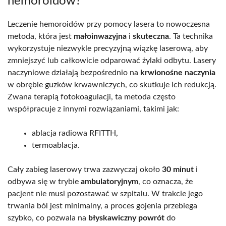
hemoroidów?
Leczenie hemoroidów przy pomocy lasera to nowoczesna
metoda, która jest
małoinwazyjna
i
skuteczna
. Ta technika
wykorzystuje niezwykle precyzyjną wiązkę laserową, aby
zmniejszyć lub całkowicie odparować żylaki odbytu. Lasery
naczyniowe działają bezpośrednio na
krwionośne naczynia
w obrębie guzków krwawniczych, co skutkuje ich redukcją.
Zwana terapią fotokoagulacji, ta metoda często
współpracuje z innymi rozwiązaniami, takimi jak:
ablacja radiowa RFITTH,
termoablacja.
Cały zabieg laserowy trwa zazwyczaj około
30 minut
i
odbywa się w trybie
ambulatoryjnym
, co oznacza, że
pacjent nie musi pozostawać w szpitalu. W trakcie jego
trwania ból jest minimalny, a proces gojenia przebiega
szybko, co pozwala na
błyskawiczny powrót
do