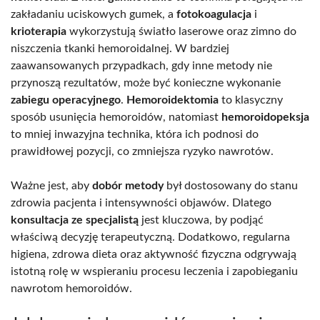
zakładaniu uciskowych gumek, a
fotokoagulacja
i
krioterapia
wykorzystują światło laserowe oraz zimno do
niszczenia tkanki hemoroidalnej. W bardziej
zaawansowanych przypadkach, gdy inne metody nie
przynoszą rezultatów, może być konieczne wykonanie
zabiegu operacyjnego
.
Hemoroidektomia
to klasyczny
sposób usunięcia hemoroidów, natomiast
hemoroidopeksja
to mniej inwazyjna technika, która ich podnosi do
prawidłowej pozycji, co zmniejsza ryzyko nawrotów.
Ważne jest, aby
dobór metody
był dostosowany do stanu
zdrowia pacjenta i intensywności objawów. Dlatego
konsultacja ze specjalistą
jest kluczowa, by podjąć
właściwą decyzję terapeutyczną. Dodatkowo, regularna
higiena, zdrowa dieta oraz aktywność fizyczna odgrywają
istotną rolę w wspieraniu procesu leczenia i zapobieganiu
nawrotom hemoroidów.