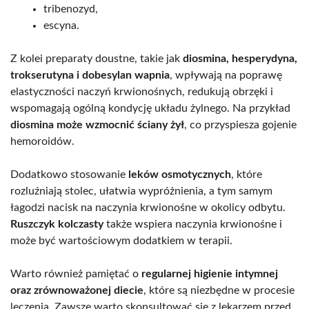
tribenozyd,
escyna.
Z kolei preparaty doustne, takie jak
diosmina, hesperydyna,
trokserutyna i dobesylan wapnia
, wpływają na poprawę
elastyczności naczyń krwionośnych, redukują obrzęki i
wspomagają ogólną kondycję układu żylnego. Na przykład
diosmina może wzmocnić ściany żył
, co przyspiesza gojenie
hemoroidów.
Dodatkowo stosowanie
leków osmotycznych
, które
rozluźniają stolec, ułatwia wypróżnienia, a tym samym
łagodzi nacisk na naczynia krwionośne w okolicy odbytu.
Ruszczyk kolczasty
także wspiera naczynia krwionośne i
może być wartościowym dodatkiem w terapii.
Warto również pamiętać o
regularnej higienie intymnej
oraz zrównoważonej diecie
, które są niezbędne w procesie
leczenia. Zawsze warto skonsultować się z lekarzem przed