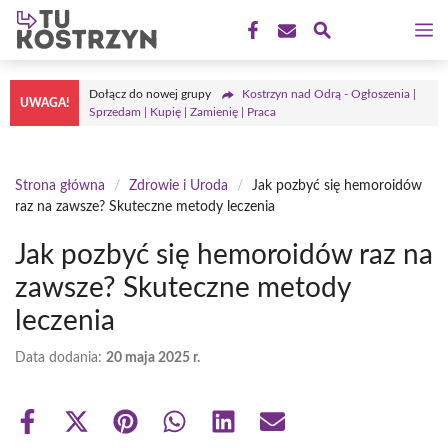
Przejdź
M
do
treści
Dołącz do nowej grupy
Kostrzyn nad Odrą - Ogłoszenia |
UWAGA!
Sprzedam | Kupię | Zamienię | Praca
Strona główna
/
Zdrowie i Uroda
/
Jak pozbyć się hemoroidów
raz na zawsze? Skuteczne metody leczenia
Jak pozbyć się hemoroidów raz na
zawsze? Skuteczne metody
leczenia
Data dodania:
20 maja 2025 r.
Share
Share
Share
Share
Share
Share
on
on
on
on
on
on