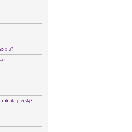
nololu?
ca?
rmienia piersią?