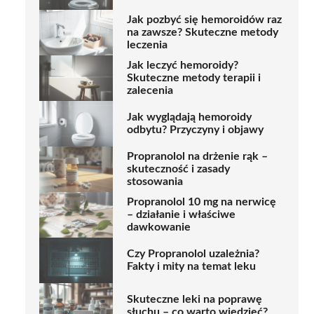
Jak pozbyć się hemoroidów raz
na zawsze? Skuteczne metody
leczenia
Jak leczyć hemoroidy?
Skuteczne metody terapii i
zalecenia
Jak wyglądają hemoroidy
odbytu? Przyczyny i objawy
Propranolol na drżenie rąk –
skuteczność i zasady
stosowania
Propranolol 10 mg na nerwicę
– działanie i właściwe
dawkowanie
Czy Propranolol uzależnia?
Fakty i mity na temat leku
Skuteczne leki na poprawę
słuchu – co warto wiedzieć?