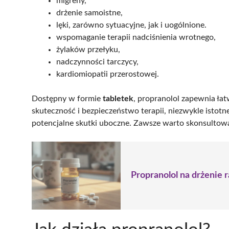
migreny,
drżenie samoistne,
lęki, zarówno sytuacyjne, jak i uogólnione.
wspomaganie terapii nadciśnienia wrotnego,
żylaków przełyku,
nadczynności tarczycy,
kardiomiopatii przerostowej.
Dostępny w formie
tabletek
, propranolol zapewnia ł
skuteczność i bezpieczeństwo terapii, niezwykle istot
potencjalne skutki uboczne. Zawsze warto skonsultować
Propranolol na drżenie 