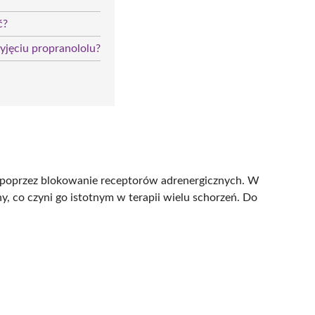
ć?
yjęciu propranololu?
ła poprzez blokowanie receptorów adrenergicznych. W
ny, co czyni go istotnym w terapii wielu schorzeń. Do