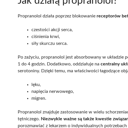
Jak działą propranolol?
Propranolol działa poprzez blokowanie
receptorów bet
czestości akcji serca,
ciśnienia krwi,
siły skurczu serca.
Po zażyciu, propranolol jest absorbowany w układzie
1 do 4 godzin. Dodatkowo, oddziałuje na
centralny uk
serotoniny. Dzięki temu, ma właściwości łagodzące ob
lęku,
napięcia nerwowego,
migren.
Propranolol znajduje zastosowanie w wielu schorzeniach
tętniczego.
Niezwykle ważne są także kwestie związa
porozmawiać z lekarzem o indywidualnych potrzebach 