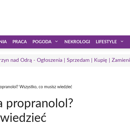
NIA
PRACA
POGODA
NEKROLOGI
LIFESTYLE
rzyn nad Odrą - Ogłoszenia | Sprzedam | Kupię | Zamieni
propranolol? Wszystko, co musisz wiedzieć
a propranolol?
 wiedzieć