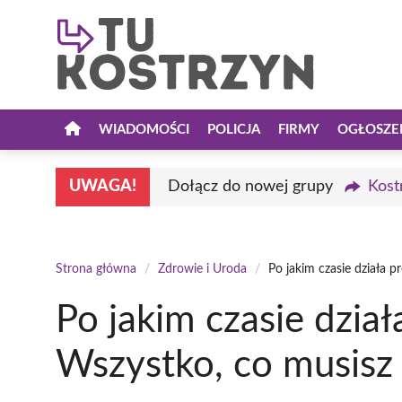
Przejdź
do
treści
WIADOMOŚCI
POLICJA
FIRMY
OGŁOSZE
UWAGA!
Dołącz do nowej grupy
Kost
Strona główna
/
Zdrowie i Uroda
/
Po jakim czasie działa 
Po jakim czasie dział
Wszystko, co musisz