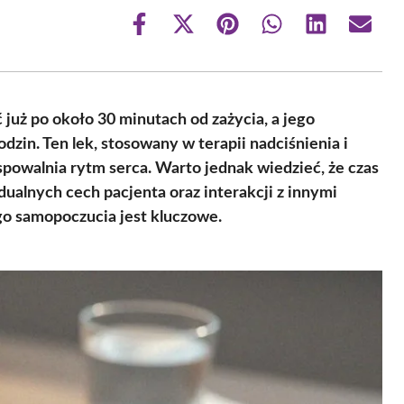
Share
Share
Share
Share
Share
Share
on
on
on
on
on
on
Facebook
X
Pinterest
WhatsApp
LinkedIn
Email
(Twitter)
ć już po około 30 minutach od zażycia, a jego
in. Ten lek, stosowany w terapii nadciśnienia i
spowalnia rytm serca. Warto jednak wiedzieć, że czas
dualnych cech pacjenta oraz interakcji z innymi
go samopoczucia jest kluczowe.