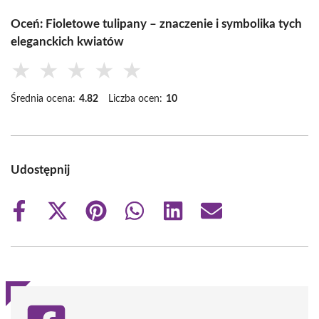
Oceń: Fioletowe tulipany – znaczenie i symbolika tych
eleganckich kwiatów
★
★
★
★
★
Średnia ocena:
4.82
Liczba ocen:
10
Udostępnij
Share
Share
Share
Share
Share
Share
on
on
on
on
on
on
Facebook
X
Pinterest
WhatsApp
LinkedIn
Email
(Twitter)