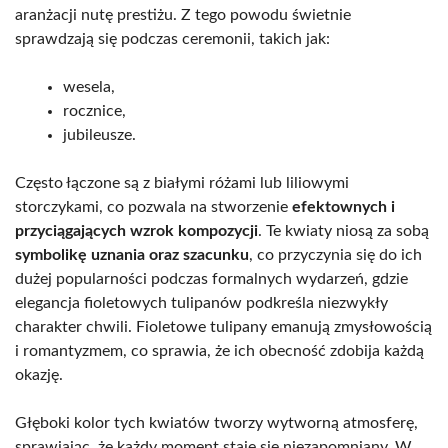
aranżacji nutę prestiżu. Z tego powodu świetnie
sprawdzają się podczas ceremonii, takich jak:
wesela,
rocznice,
jubileusze.
Często łączone są z białymi różami lub liliowymi
storczykami, co pozwala na stworzenie
efektownych i
przyciągających wzrok kompozycji
. Te kwiaty niosą za sobą
symbolikę uznania oraz szacunku
, co przyczynia się do ich
dużej popularności podczas formalnych wydarzeń, gdzie
elegancja fioletowych tulipanów podkreśla niezwykły
charakter chwili. Fioletowe tulipany emanują zmysłowością
i romantyzmem, co sprawia, że ich obecność zdobija każdą
okazję.
Głęboki kolor tych kwiatów tworzy wytworną atmosferę,
sprawiając, że każdy moment staje się niezapomniany. W