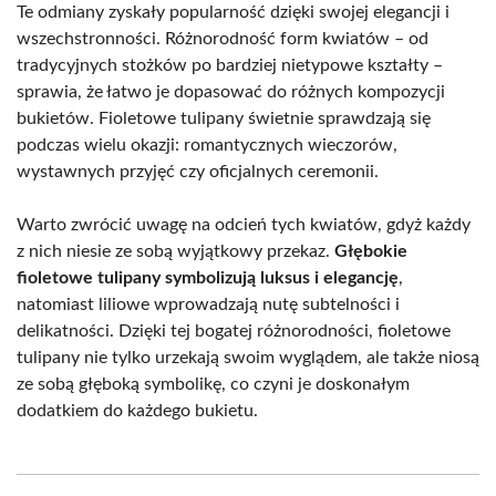
Te odmiany zyskały popularność dzięki swojej elegancji i
wszechstronności. Różnorodność form kwiatów – od
tradycyjnych stożków po bardziej nietypowe kształty –
sprawia, że łatwo je dopasować do różnych kompozycji
bukietów. Fioletowe tulipany świetnie sprawdzają się
podczas wielu okazji: romantycznych wieczorów,
wystawnych przyjęć czy oficjalnych ceremonii.
Warto zwrócić uwagę na odcień tych kwiatów, gdyż każdy
z nich niesie ze sobą wyjątkowy przekaz.
Głębokie
fioletowe tulipany symbolizują luksus i elegancję
,
natomiast liliowe wprowadzają nutę subtelności i
delikatności. Dzięki tej bogatej różnorodności, fioletowe
tulipany nie tylko urzekają swoim wyglądem, ale także niosą
ze sobą głęboką symbolikę, co czyni je doskonałym
dodatkiem do każdego bukietu.