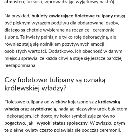
atmosferę luksusu, wprowadzając wyjątkowy nastrój.
Na przykład,
bukiety zawierające fioletowe tulipany
mogą
być pięknym wyrazem podziwu dla obdarowanej osoby,
dlatego są chętnie wybierane na rocznice i ceremonie
ślubne. Te kwiaty pełnią nie tylko rolę dekoracyjną, ale
również stają się nośnikiem pozytywnych emocji i
osobistych wartości. Dodatkowo, ich obecność w danym
miejscu sprawia, że każda chwila staje się jeszcze bardziej
niezapomniana.
Czy fioletowe tulipany są oznaką
królewskiej władzy?
Fioletowe tulipany od wieków kojarzone są z
królewską
władzą
oraz
arystokracją
, nadając niezwykły urok bukietom
i dekoracjom. Ich dostojny kolor symbolizuje zarówno
bogactwo
, jak i
wysoki status społeczny
. W związku z tym
te piękne kwiaty często pojawiają się podczas ceremonii,