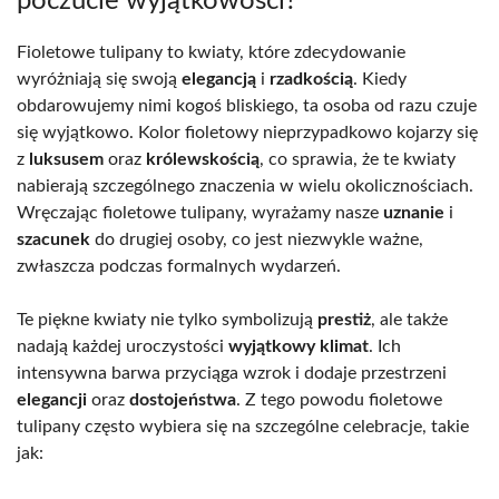
poczucie wyjątkowości?
Fioletowe tulipany to kwiaty, które zdecydowanie
wyróżniają się swoją
elegancją
i
rzadkością
. Kiedy
obdarowujemy nimi kogoś bliskiego, ta osoba od razu czuje
się wyjątkowo. Kolor fioletowy nieprzypadkowo kojarzy się
z
luksusem
oraz
królewskością
, co sprawia, że te kwiaty
nabierają szczególnego znaczenia w wielu okolicznościach.
Wręczając fioletowe tulipany, wyrażamy nasze
uznanie
i
szacunek
do drugiej osoby, co jest niezwykle ważne,
zwłaszcza podczas formalnych wydarzeń.
Te piękne kwiaty nie tylko symbolizują
prestiż
, ale także
nadają każdej uroczystości
wyjątkowy klimat
. Ich
intensywna barwa przyciąga wzrok i dodaje przestrzeni
elegancji
oraz
dostojeństwa
. Z tego powodu fioletowe
tulipany często wybiera się na szczególne celebracje, takie
jak: