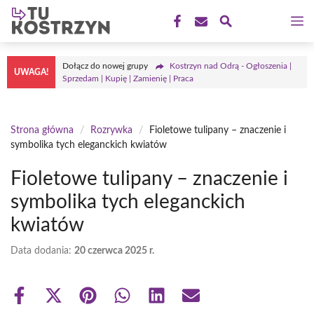
Przejdź
M
do
treści
Dołącz do nowej grupy
Kostrzyn nad Odrą - Ogłoszenia |
UWAGA!
Sprzedam | Kupię | Zamienię | Praca
Strona główna
/
Rozrywka
/
Fioletowe tulipany – znaczenie i
symbolika tych eleganckich kwiatów
Fioletowe tulipany – znaczenie i
symbolika tych eleganckich
kwiatów
Data dodania:
20 czerwca 2025 r.
Share
Share
Share
Share
Share
Share
on
on
on
on
on
on