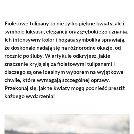
Facebook
X
Pinterest
WhatsApp
LinkedIn
Email
(Twitter)
Fioletowe tulipany to nie tylko piękne kwiaty, ale i
symbole luksusu, elegancji oraz głębokiego uznania.
Ich intensywny kolor i bogata symbolika sprawiają,
że doskonale nadają się na różnorodne okazje, od
rocznic po śluby. W artykule odkryjesz, jakie
znaczenie kryją się za fioletowymi tulipanami i
dlaczego są one idealnym wyborem na wyjątkowe
chwile, które wymagają szczególnej oprawy.
Przekonaj się, jak te kwiaty mogą podnieść prestiż
każdego wydarzenia!