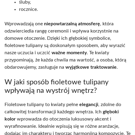
śluby,
rocznice.
Wprowadzają one
niepowtarzalną atmosferę
, która
odzwierciedla rangę ceremonii i wpływa korzystnie na
domowe otoczenie. Dzięki ich głębokiej symbolice,
fioletowe tulipany są doskonałym sposobem, aby wyrazić
nasze uczucia i uczcić
ważne momenty
. Te kwiaty
przypominają, że każda chwila ma wartość, a osoba, którą
obdarowujemy, zasługuje na
wyjątkowe traktowanie
.
W jaki sposób fioletowe tulipany
wpływają na wystrój wnętrz?
Fioletowe tulipany to kwiaty pełne
elegancji
, zdolne do
całkowitej transformacji każdego wnętrza. Ich
głęboki
kolor
wprowadza do otoczenia luksusowy akcent i
wyrafinowanie. Idealnie wpisują się w różne aranżacje,
dodając im charakteru i tworząc harmonijną kompozycję. Te