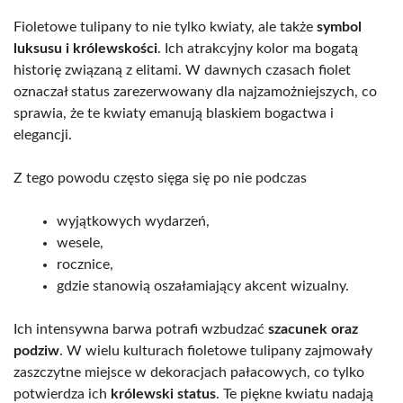
Fioletowe tulipany to nie tylko kwiaty, ale także
symbol
luksusu i królewskości
. Ich atrakcyjny kolor ma bogatą
historię związaną z elitami. W dawnych czasach fiolet
oznaczał status zarezerwowany dla najzamożniejszych, co
sprawia, że te kwiaty emanują blaskiem bogactwa i
elegancji.
Z tego powodu często sięga się po nie podczas
wyjątkowych wydarzeń,
wesele,
rocznice,
gdzie stanowią oszałamiający akcent wizualny.
Ich intensywna barwa potrafi wzbudzać
szacunek oraz
podziw
. W wielu kulturach fioletowe tulipany zajmowały
zaszczytne miejsce w dekoracjach pałacowych, co tylko
potwierdza ich
królewski status
. Te piękne kwiatu nadają