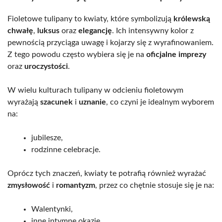
Fioletowe tulipany to kwiaty, które symbolizują
królewską
chwałę
,
luksus
oraz
elegancję
. Ich intensywny kolor z
pewnością przyciąga uwagę i kojarzy się z wyrafinowaniem.
Z tego powodu często wybiera się je na
oficjalne imprezy
oraz
uroczystości
.
W wielu kulturach tulipany w odcieniu fioletowym
wyrażają
szacunek
i
uznanie
, co czyni je idealnym wyborem
na:
jubilesze,
rodzinne celebracje.
Oprócz tych znaczeń, kwiaty te potrafią również wyrażać
zmysłowość
i
romantyzm
, przez co chętnie stosuje się je na:
Walentynki,
inne intymne okazje.