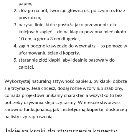
papier,
złóż go na pół, tworząc główną oś, po czym rozłóż z
powrotem,
narysuj linie, które posłużą jako przewodnik dla
kolejnych zagięć – dolna klapka powinna mieć około
10 cm, a górna 3 cm długości,
zagiń boczne krawędzie do wewnątrz – to pomoże w
uformowaniu ścianki koperty,
starannie złóż klapki, aby idealnie pasowały do
całości.
Wykorzystaj naturalną sztywność papieru, by klapki dobrze
się trzymały. Jeśli chcesz, dodaj różne wzory lub szablony,
co nada projektowi unikalny charakter, a wszystko to bez
potrzeby używania kleju czy taśmy. W efekcie stworzysz
zarówno
funkcjonalną, jak i estetyczną kopertę
, doskonałą
na listy czy zaproszenia.
Jakie są kroki do stworzenia koperty