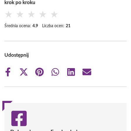
krok po kroku
★
★
★
★
★
Średnia ocena:
4.9
Liczba ocen:
21
Udostępnij
Share
Share
Share
Share
Share
Share
on
on
on
on
on
on
Facebook
X
Pinterest
WhatsApp
LinkedIn
Email
(Twitter)