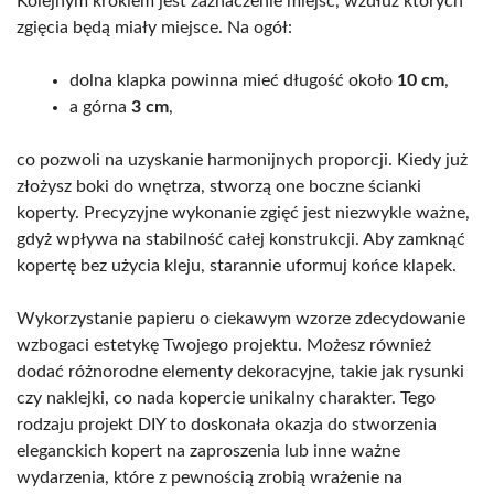
Kolejnym krokiem jest zaznaczenie miejsc, wzdłuż których
zgięcia będą miały miejsce. Na ogół:
dolna klapka powinna mieć długość około
10 cm
,
a górna
3 cm
,
co pozwoli na uzyskanie harmonijnych proporcji. Kiedy już
złożysz boki do wnętrza, stworzą one boczne ścianki
koperty. Precyzyjne wykonanie zgięć jest niezwykle ważne,
gdyż wpływa na stabilność całej konstrukcji. Aby zamknąć
kopertę bez użycia kleju, starannie uformuj końce klapek.
Wykorzystanie papieru o ciekawym wzorze zdecydowanie
wzbogaci estetykę Twojego projektu. Możesz również
dodać różnorodne elementy dekoracyjne, takie jak rysunki
czy naklejki, co nada kopercie unikalny charakter. Tego
rodzaju projekt DIY to doskonała okazja do stworzenia
eleganckich kopert na zaproszenia lub inne ważne
wydarzenia, które z pewnością zrobią wrażenie na