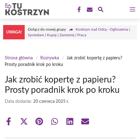
Przejdź
M
do
treści
Dołącz do nowej grupy
Kostrzyn nad Odrą - Ogłoszenia |
UWAGA!
Sprzedam | Kupię | Zamienię | Praca
Strona główna
/
Rozrywka
/
Jak zrobić kopertę z papieru?
Prosty poradnik krok po kroku
Jak zrobić kopertę z papieru?
Prosty poradnik krok po kroku
Data dodania:
20 czerwca 2025 r.
Share
Share
Share
Share
Share
Share
on
on
on
on
on
on
Facebook
X
Pinterest
WhatsApp
LinkedIn
Email
(Twitter)