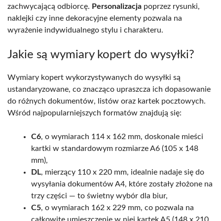
zachwycającą odbiorcę.
Personalizacja
poprzez rysunki,
naklejki czy inne dekoracyjne elementy pozwala na
wyrażenie indywidualnego stylu i charakteru.
Jakie są wymiary kopert do wysyłki?
Wymiary kopert wykorzystywanych do wysyłki są
ustandaryzowane, co znacząco upraszcza ich dopasowanie
do różnych dokumentów, listów oraz kartek pocztowych.
Wśród najpopularniejszych formatów znajdują się:
C6
, o wymiarach 114 x 162 mm, doskonale mieści
kartki w standardowym rozmiarze A6 (105 x 148
mm),
DL
, mierzący 110 x 220 mm, idealnie nadaje się do
wysyłania dokumentów A4, które zostały złożone na
trzy części — to świetny wybór dla biur,
C5
, o wymiarach 162 x 229 mm, co pozwala na
całkowite umieszczenie w niej kartek A5 (148 x 210