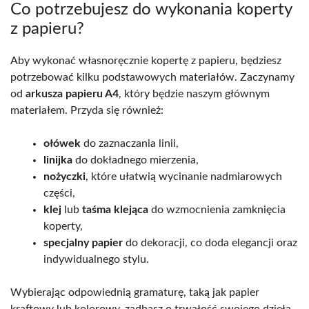
Co potrzebujesz do wykonania koperty
z papieru?
Aby wykonać własnoręcznie kopertę z papieru, będziesz
potrzebować kilku podstawowych materiałów. Zaczynamy
od
arkusza papieru A4
, który będzie naszym głównym
materiałem. Przyda się również:
ołówek
do zaznaczania linii,
linijka
do dokładnego mierzenia,
nożyczki
, które ułatwią wycinanie nadmiarowych
części,
klej
lub
taśma klejąca
do wzmocnienia zamknięcia
koperty,
specjalny papier
do dekoracji, co doda elegancji oraz
indywidualnego stylu.
Wybierając odpowiednią gramaturę, taką jak papier
kraftowy lub kolorowy, zadbasz o trwałość swojego dzieła.