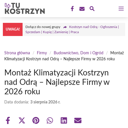
Przejdź
M
do
treści
Dołącz do nowej grupy
Kostrzyn nad Odrą - Ogłoszenia |
UWAGA!
Sprzedam | Kupię | Zamienię | Praca
Strona główna
/
Firmy
/
Budownictwo, Dom i Ogród
/
Montaż
Klimatyzacji Kostrzyn nad Odrą – Najlepsze Firmy w 2026 roku
Montaż Klimatyzacji Kostrzyn
nad Odrą – Najlepsze Firmy w
2026 roku
Data dodania:
3 sierpnia 2026 r.
Share
Share
Share
Share
Share
Share
on
on
on
on
on
on