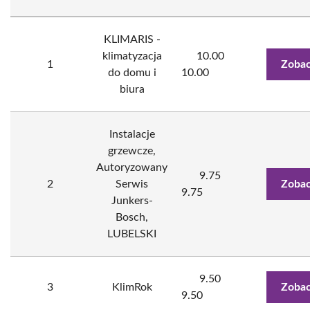
KLIMARIS -
klimatyzacja
10.00
1
Zobac
do domu i
10.00
biura
Instalacje
grzewcze,
Autoryzowany
9.75
2
Serwis
Zobac
9.75
Junkers-
Bosch,
LUBELSKI
9.50
3
KlimRok
Zobac
9.50