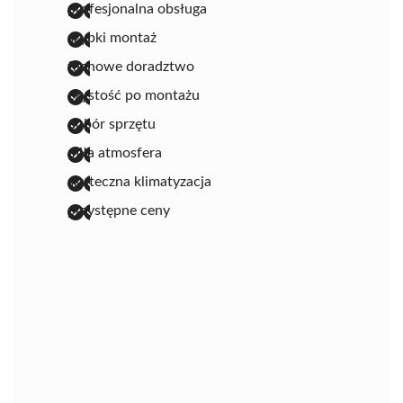
profesjonalna obsługa
szybki montaż
fachowe doradztwo
czystość po montażu
dobór sprzętu
miła atmosfera
skuteczna klimatyzacja
przystępne ceny