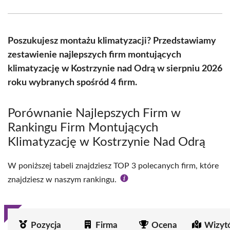
Facebook
X
Pinterest
WhatsApp
LinkedIn
Email
(Twitter)
Poszukujesz montażu klimatyzacji? Przedstawiamy
zestawienie najlepszych firm montujących
klimatyzację w Kostrzynie nad Odrą w sierpniu 2026
roku wybranych spośród 4 firm.
Porównanie Najlepszych Firm w
Rankingu Firm Montujących
Klimatyzację w Kostrzynie Nad Odrą
W poniższej tabeli znajdziesz TOP 3 polecanych firm, które
znajdziesz w naszym rankingu.
Pozycja
Firma
Ocena
Wizyt