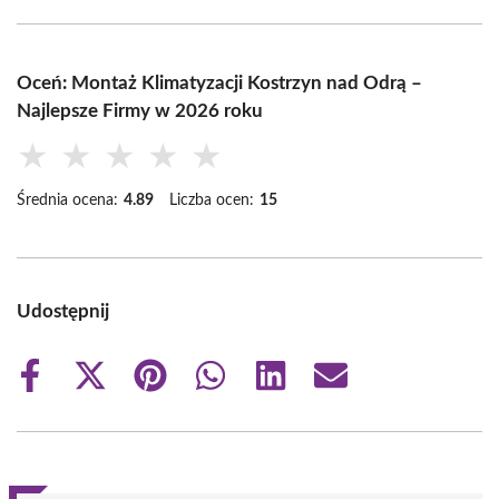
Oceń: Montaż Klimatyzacji Kostrzyn nad Odrą –
Najlepsze Firmy w 2026 roku
★
★
★
★
★
Średnia ocena:
4.89
Liczba ocen:
15
Udostępnij
Share
Share
Share
Share
Share
Share
on
on
on
on
on
on
Facebook
X
Pinterest
WhatsApp
LinkedIn
Email
(Twitter)