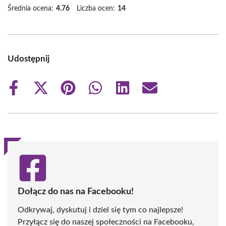
Średnia ocena:
4.76
Liczba ocen:
14
Udostępnij
Share
Share
Share
Share
Share
Share
on
on
on
on
on
on
Facebook
X
Pinterest
WhatsApp
LinkedIn
Email
(Twitter)
Dołącz do nas na Facebooku!
Odkrywaj, dyskutuj i dziel się tym co najlepsze!
Przyłącz się do naszej społeczności na Facebooku,