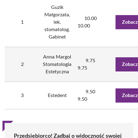
Guzik
Małgorzata,
10.00
1
lek.
Zobacz
10.00
stomatolog.
Gabinet
Anna Margol
9.75
2
Stomatologia
Zobacz
9.75
Estetyczna
9.50
3
Estedent
Zobacz
9.50
Przedsiębiorco! Zadbaj o widoczność swojej