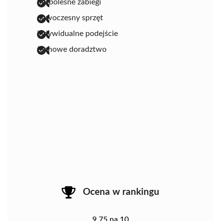
bezbolesne zabiegi
nowoczesny sprzęt
indywidualne podejście
fachowe doradztwo
Ocena w rankingu
9.75 na 10