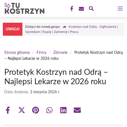
Przejdź
M
do
treści
Dołącz do nowej grupy
Kostrzyn nad Odrą - Ogłoszenia |
UWAGA!
Sprzedam | Kupię | Zamienię | Praca
Strona główna
/
Firmy
/
Zdrowie
/
Protetyk Kostrzyn nad Odrą
– Najlepsi Lekarze w 2026 roku
Protetyk Kostrzyn nad Odrą –
Najlepsi Lekarze w 2026 roku
Data dodania:
2 sierpnia 2026 r.
Share
Share
Share
Share
Share
Share
on
on
on
on
on
on
Facebook
X
Pinterest
WhatsApp
LinkedIn
Email
(Twitter)