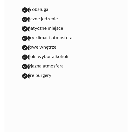
miła obsługa
smaczne jedzenie
klimatyczne miejsce
dobry klimat i atmosfera
stylowe wnętrze
szeroki wybór alkoholi
przyjazna atmosfera
dobre burgery