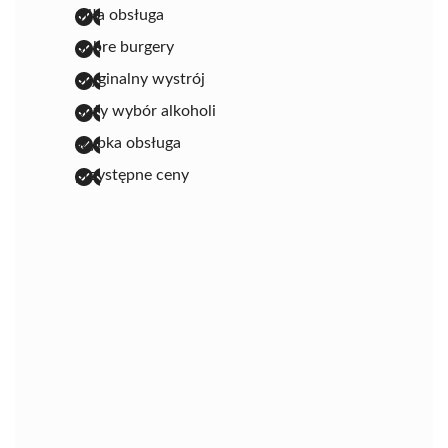
miła obsługa
dobre burgery
oryginalny wystrój
duży wybór alkoholi
szybka obsługa
przystępne ceny