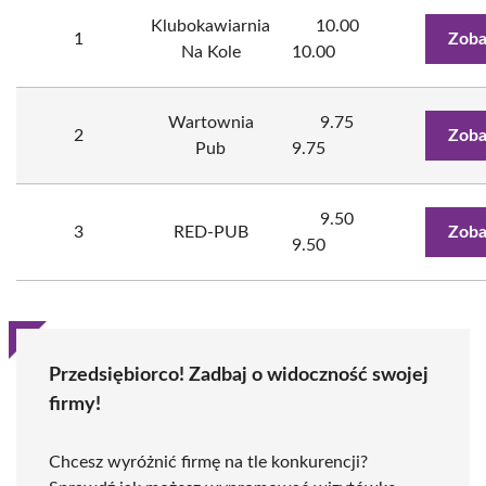
Klubokawiarnia
10.00
1
Zoba
Na Kole
10.00
Wartownia
9.75
2
Zoba
Pub
9.75
9.50
3
RED-PUB
Zoba
9.50
Przedsiębiorco! Zadbaj o widoczność swojej
firmy!
Chcesz wyróżnić firmę na tle konkurencji?