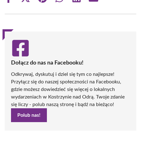
Share
Share
Share
Share
Share
Share
on
on
on
on
on
on
Facebook
X
Pinterest
WhatsApp
LinkedIn
Email
(Twitter)
Dołącz do nas na Facebooku!
Odkrywaj, dyskutuj i dziel się tym co najlepsze!
Przyłącz się do naszej społeczności na Facebooku,
gdzie możesz dowiedzieć się więcej o lokalnych
wydarzeniach w Kostrzynie nad Odrą. Twoje zdanie
się liczy - polub naszą stronę i bądź na bieżąco!
Polub nas!