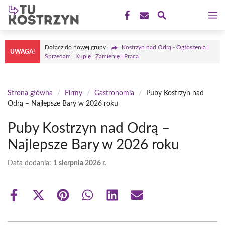
Przejdź
M
do
treści
Dołącz do nowej grupy
Kostrzyn nad Odrą - Ogłoszenia |
UWAGA!
Sprzedam | Kupię | Zamienię | Praca
Strona główna
/
Firmy
/
Gastronomia
/
Puby Kostrzyn nad
Odrą – Najlepsze Bary w 2026 roku
Puby Kostrzyn nad Odrą –
Najlepsze Bary w 2026 roku
Data dodania:
1 sierpnia 2026 r.
Share
Share
Share
Share
Share
Share
on
on
on
on
on
on
Facebook
X
Pinterest
WhatsApp
LinkedIn
Email
(Twitter)