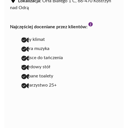
Lokalizacja:
Orła Białego 1 C, 66-470 Kostrzyn
nad Odrą
Najczęściej doceniane przez klientów:
fajny klimat
dobra muzyka
miejsce do tańczenia
bilardowy stół
zadbane toalety
towarzystwo 25+