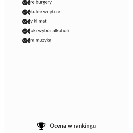
dobre burgery
przytulne wnętrze
fajny klimat
szeroki wybór alkoholi
dobra muzyka
Ocena w rankingu