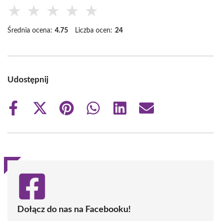
★
★
★
★
★
Średnia ocena:
4.75
Liczba ocen:
24
Udostępnij
Share
Share
Share
Share
Share
Share
on
on
on
on
on
on
Facebook
X
Pinterest
WhatsApp
LinkedIn
Email
(Twitter)
Dołącz do nas na Facebooku!