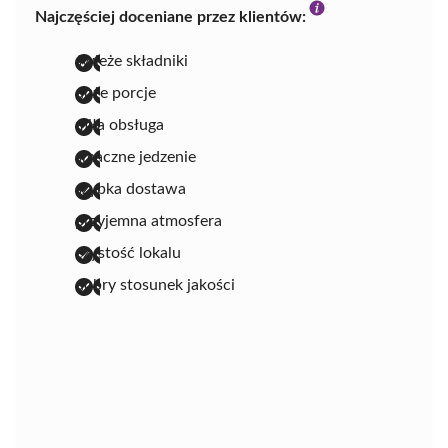
Najczęściej doceniane przez klientów:
świeże składniki
duże porcje
miła obsługa
smaczne jedzenie
szybka dostawa
przyjemna atmosfera
czystość lokalu
dobry stosunek jakości