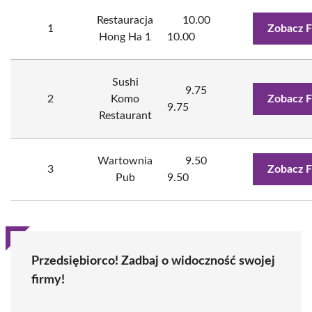
Restauracja
10.00
1
Zobacz F
Hong Ha 1
10.00
Sushi
9.75
2
Komo
Zobacz F
9.75
Restaurant
Wartownia
9.50
3
Zobacz F
Pub
9.50
Przedsiębiorco! Zadbaj o widoczność swojej
firmy!