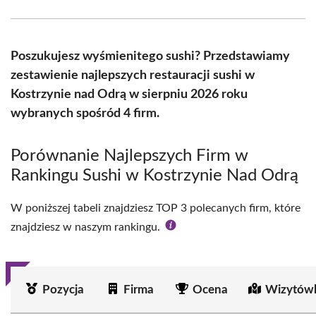
Facebook
X
Pinterest
WhatsApp
LinkedIn
Email
(Twitter)
Poszukujesz wyśmienitego sushi? Przedstawiamy
zestawienie najlepszych restauracji sushi w
Kostrzynie nad Odrą w sierpniu 2026 roku
wybranych spośród 4 firm.
Porównanie Najlepszych Firm w
Rankingu Sushi w Kostrzynie Nad Odrą
W poniższej tabeli znajdziesz TOP 3 polecanych firm, które
znajdziesz w naszym rankingu.
Pozycja
Firma
Ocena
Wizytówk