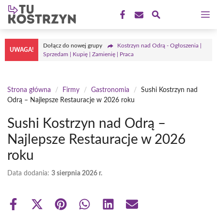
Przejdź
M
do
treści
Dołącz do nowej grupy
Kostrzyn nad Odrą - Ogłoszenia |
UWAGA!
Sprzedam | Kupię | Zamienię | Praca
Strona główna
/
Firmy
/
Gastronomia
/
Sushi Kostrzyn nad
Odrą – Najlepsze Restauracje w 2026 roku
Sushi Kostrzyn nad Odrą –
Najlepsze Restauracje w 2026
roku
Data dodania:
3 sierpnia 2026 r.
Share
Share
Share
Share
Share
Share
on
on
on
on
on
on