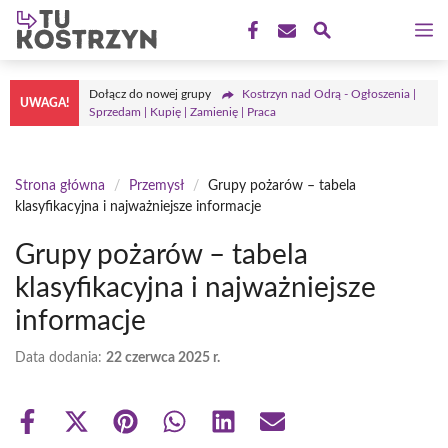
Przejdź
M
do
treści
Dołącz do nowej grupy
Kostrzyn nad Odrą - Ogłoszenia |
UWAGA!
Sprzedam | Kupię | Zamienię | Praca
Strona główna
/
Przemysł
/
Grupy pożarów – tabela
klasyfikacyjna i najważniejsze informacje
Grupy pożarów – tabela
klasyfikacyjna i najważniejsze
informacje
Data dodania:
22 czerwca 2025 r.
Share
Share
Share
Share
Share
Share
on
on
on
on
on
on