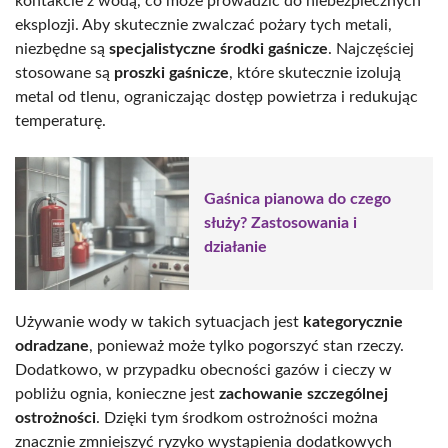
kontakcie z wodą, co może prowadzić do niebezpiecznych
eksplozji. Aby skutecznie zwalczać pożary tych metali,
niezbędne są
specjalistyczne środki gaśnicze
. Najczęściej
stosowane są
proszki gaśnicze
, które skutecznie izolują
metal od tlenu, ograniczając dostęp powietrza i redukując
temperaturę.
Gaśnica pianowa do czego
służy? Zastosowania i
działanie
Używanie wody w takich sytuacjach jest
kategorycznie
odradzane
, ponieważ może tylko pogorszyć stan rzeczy.
Dodatkowo, w przypadku obecności gazów i cieczy w
pobliżu ognia, konieczne jest
zachowanie szczególnej
ostrożności
. Dzięki tym środkom ostrożności można
znacznie zmniejszyć ryzyko wystąpienia dodatkowych