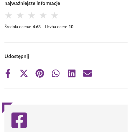
najważniejsze informacje
★
★
★
★
★
Średnia ocena:
4.63
Liczba ocen:
10
Udostępnij
Share
Share
Share
Share
Share
Share
on
on
on
on
on
on
Facebook
X
Pinterest
WhatsApp
LinkedIn
Email
(Twitter)