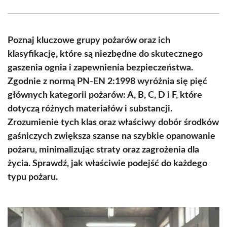
Facebook
X
Pinterest
WhatsApp
LinkedIn
Email
(Twitter)
Poznaj kluczowe grupy pożarów oraz ich
klasyfikację, które są niezbędne do skutecznego
gaszenia ognia i zapewnienia bezpieczeństwa.
Zgodnie z normą PN-EN 2:1998 wyróżnia się pięć
głównych kategorii pożarów: A, B, C, D i F, które
dotyczą różnych materiałów i substancji.
Zrozumienie tych klas oraz właściwy dobór środków
gaśniczych zwiększa szanse na szybkie opanowanie
pożaru, minimalizując straty oraz zagrożenia dla
życia. Sprawdź, jak właściwie podejść do każdego
typu pożaru.