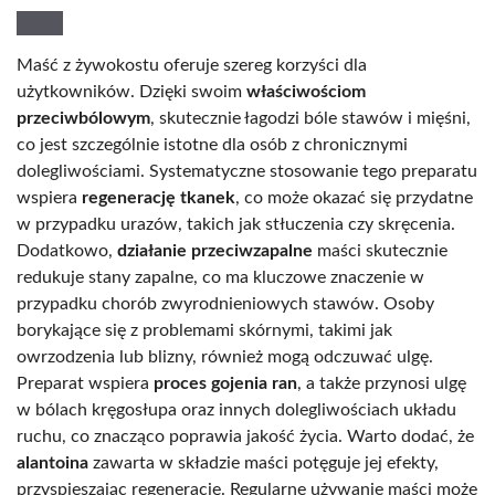
Maść z żywokostu oferuje szereg korzyści dla
użytkowników. Dzięki swoim
właściwościom
przeciwbólowym
, skutecznie łagodzi bóle stawów i mięśni,
co jest szczególnie istotne dla osób z chronicznymi
dolegliwościami. Systematyczne stosowanie tego preparatu
wspiera
regenerację tkanek
, co może okazać się przydatne
w przypadku urazów, takich jak stłuczenia czy skręcenia.
Dodatkowo,
działanie przeciwzapalne
maści skutecznie
redukuje stany zapalne, co ma kluczowe znaczenie w
przypadku chorób zwyrodnieniowych stawów. Osoby
borykające się z problemami skórnymi, takimi jak
owrzodzenia lub blizny, również mogą odczuwać ulgę.
Preparat wspiera
proces gojenia ran
, a także przynosi ulgę
w bólach kręgosłupa oraz innych dolegliwościach układu
ruchu, co znacząco poprawia jakość życia. Warto dodać, że
alantoina
zawarta w składzie maści potęguje jej efekty,
przyspieszając regenerację. Regularne używanie maści może