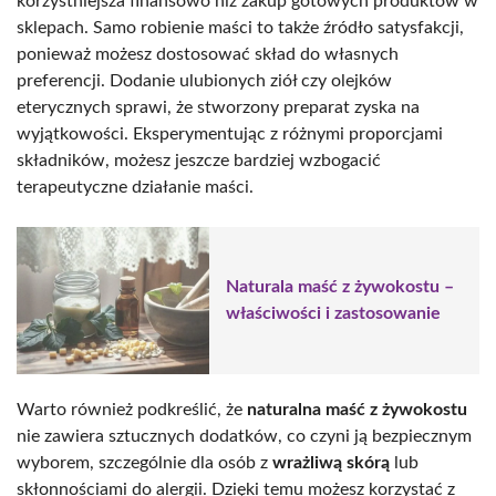
korzystniejsza finansowo niż zakup gotowych produktów w
sklepach. Samo robienie maści to także źródło satysfakcji,
ponieważ możesz dostosować skład do własnych
preferencji. Dodanie ulubionych ziół czy olejków
eterycznych sprawi, że stworzony preparat zyska na
wyjątkowości. Eksperymentując z różnymi proporcjami
składników, możesz jeszcze bardziej wzbogacić
terapeutyczne działanie maści.
Naturala maść z żywokostu –
właściwości i zastosowanie
Warto również podkreślić, że
naturalna maść z żywokostu
nie zawiera sztucznych dodatków, co czyni ją bezpiecznym
wyborem, szczególnie dla osób z
wrażliwą skórą
lub
skłonnościami do alergii. Dzięki temu możesz korzystać z