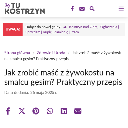
Przejdź
M
do
treści
Dołącz do nowej grupy
Kostrzyn nad Odrą - Ogłoszenia |
UWAGA!
Sprzedam | Kupię | Zamienię | Praca
Strona główna
/
Zdrowie i Uroda
/
Jak zrobić maść z żywokostu
na smalcu gęsim? Praktyczny przepis
Jak zrobić maść z żywokostu na
smalcu gęsim? Praktyczny przepis
Data dodania:
26 maja 2025 r.
Share
Share
Share
Share
Share
Share
on
on
on
on
on
on
Facebook
X
Pinterest
WhatsApp
LinkedIn
Email
(Twitter)