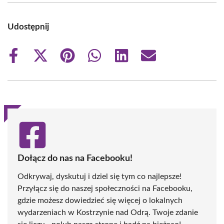
Udostępnij
Share
Share
Share
Share
Share
Share
on
on
on
on
on
on
Facebook
X
Pinterest
WhatsApp
LinkedIn
Email
(Twitter)
Dołącz do nas na Facebooku!
Odkrywaj, dyskutuj i dziel się tym co najlepsze!
Przyłącz się do naszej społeczności na Facebooku,
gdzie możesz dowiedzieć się więcej o lokalnych
wydarzeniach w Kostrzynie nad Odrą. Twoje zdanie