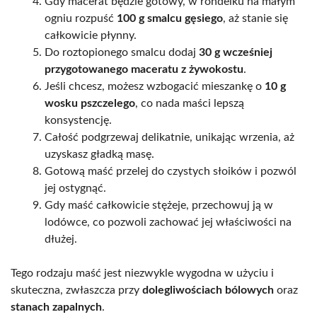
Gdy macerat będzie gotowy, w rondelku na małym
ogniu rozpuść
100 g smalcu gęsiego
, aż stanie się
całkowicie płynny.
Do roztopionego smalcu dodaj
30 g wcześniej
przygotowanego maceratu z żywokostu
.
Jeśli chcesz, możesz wzbogacić mieszankę o
10 g
wosku pszczelego
, co nada maści lepszą
konsystencję.
Całość podgrzewaj delikatnie, unikając wrzenia, aż
uzyskasz gładką masę.
Gotową maść przelej do czystych słoików i pozwól
jej ostygnąć.
Gdy maść całkowicie stężeje, przechowuj ją w
lodówce, co pozwoli zachować jej właściwości na
dłużej.
Tego rodzaju maść jest niezwykle wygodna w użyciu i
skuteczna, zwłaszcza przy
dolegliwościach bólowych
oraz
stanach zapalnych
.