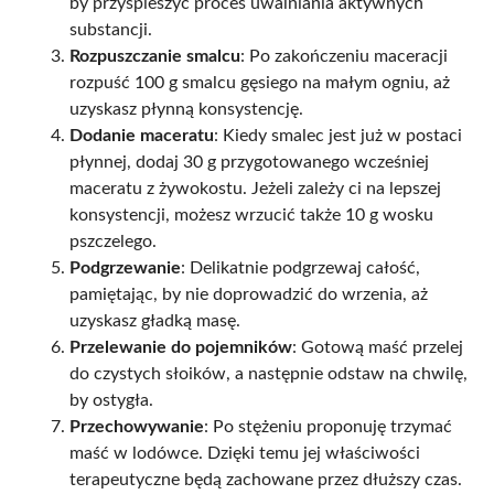
by przyspieszyć proces uwalniania aktywnych
substancji.
Rozpuszczanie smalcu
: Po zakończeniu maceracji
rozpuść 100 g smalcu gęsiego na małym ogniu, aż
uzyskasz płynną konsystencję.
Dodanie maceratu
: Kiedy smalec jest już w postaci
płynnej, dodaj 30 g przygotowanego wcześniej
maceratu z żywokostu. Jeżeli zależy ci na lepszej
konsystencji, możesz wrzucić także 10 g wosku
pszczelego.
Podgrzewanie
: Delikatnie podgrzewaj całość,
pamiętając, by nie doprowadzić do wrzenia, aż
uzyskasz gładką masę.
Przelewanie do pojemników
: Gotową maść przelej
do czystych słoików, a następnie odstaw na chwilę,
by ostygła.
Przechowywanie
: Po stężeniu proponuję trzymać
maść w lodówce. Dzięki temu jej właściwości
terapeutyczne będą zachowane przez dłuższy czas.