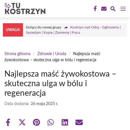
Przejdź
M
do
treści
Dołącz do nowej grupy
Kostrzyn nad Odrą - Ogłoszenia |
UWAGA!
Sprzedam | Kupię | Zamienię | Praca
Strona główna
/
Zdrowie i Uroda
/
Najlepsza maść
żywokostowa – skuteczna ulga w bólu i regeneracja
Najlepsza maść żywokostowa –
skuteczna ulga w bólu i
regeneracja
Data dodania:
26 maja 2025 r.
Share
Share
Share
Share
Share
Share
on
on
on
on
on
on