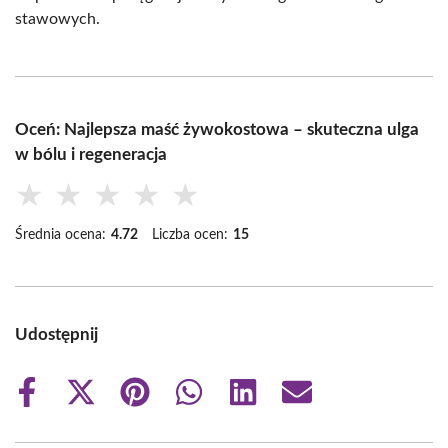
stawowych.
Oceń: Najlepsza maść żywokostowa – skuteczna ulga
w bólu i regeneracja
★
★
★
★
★
Średnia ocena:
4.72
Liczba ocen:
15
Udostępnij
Share
Share
Share
Share
Share
Share
on
on
on
on
on
on
Facebook
X
Pinterest
WhatsApp
LinkedIn
Email
(Twitter)