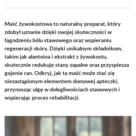
Facebook
X
Pinterest
WhatsApp
LinkedIn
Email
(Twitter)
Maść żywokostowa to naturalny preparat, który
zdobył uznanie dzięki swojej skuteczności w
łagodzeniu bólu stawowego oraz wspieraniu
regeneracji skóry. Dzięki unikalnym składnikom,
takim jak alantoina i ekstrakt z żywokostu,
skutecznie redukuje stany zapalne oraz przyspiesza
gojenie ran. Odkryj, jak ta maść może stać się
niezastąpionym elementem domowej apteczki,
przynosząc ulgę w dolegliwościach stawowych i
wspierając proces rehabilitacji.