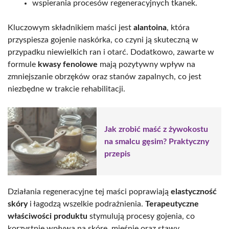
wspierania procesów regeneracyjnych tkanek.
Kluczowym składnikiem maści jest
alantoina
, która
przyspiesza gojenie naskórka, co czyni ją skuteczną w
przypadku niewielkich ran i otarć. Dodatkowo, zawarte w
formule
kwasy fenolowe
mają pozytywny wpływ na
zmniejszanie obrzęków oraz stanów zapalnych, co jest
niezbędne w trakcie rehabilitacji.
Jak zrobić maść z żywokostu
na smalcu gęsim? Praktyczny
przepis
Działania regeneracyjne tej maści poprawiają
elastyczność
skóry
i łagodzą wszelkie podrażnienia.
Terapeutyczne
właściwości produktu
stymulują procesy gojenia, co
korzystnie wpływa na skórę, mięśnie oraz stawy.