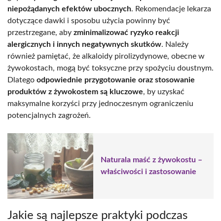
niepożądanych efektów ubocznych
. Rekomendacje lekarza
dotyczące dawki i sposobu użycia powinny być
przestrzegane, aby
zminimalizować ryzyko reakcji
alergicznych i innych negatywnych skutków
. Należy
również pamiętać, że alkaloidy pirolizydynowe, obecne w
żywokostach, mogą być toksyczne przy spożyciu doustnym.
Dlatego
odpowiednie przygotowanie oraz stosowanie
produktów z żywokostem są kluczowe
, by uzyskać
maksymalne korzyści przy jednoczesnym ograniczeniu
potencjalnych zagrożeń.
Naturala maść z żywokostu –
właściwości i zastosowanie
Jakie są najlepsze praktyki podczas