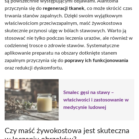
są powszechnie występującymi objawami. Alantoina
przyczynia się do
regeneracji tkanek
, co może skrócić czas
trwania stanów zapalnych. Dzięki swoim wyjątkowym
właściwościom przeciwzapalnym, maść żywokostowa
skutecznie przynosi ulgę w bólach stawowych. Warto ją
stosować nie tylko podczas leczenia urazów, ale również w
codziennej trosce o zdrowie stawów. Systematyczne
aplikowanie preparatu na obszary dotknięte stanem
zapalnym przyczynia się do
poprawy ich funkcjonowania
oraz redukcji dyskomfortu.
Smalec gęsi na stawy –
właściwości i zastosowanie w
medycynie ludowej
Czy maść żywokostowa jest skuteczna