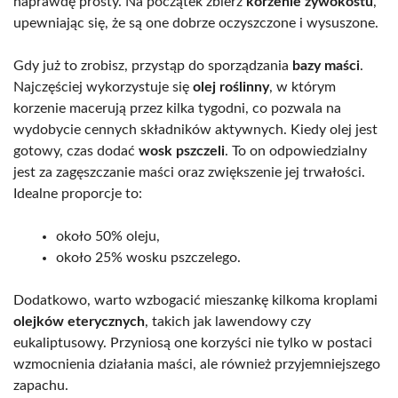
naprawdę prosty. Na początek zbierz
korzenie żywokostu
,
upewniając się, że są one dobrze oczyszczone i wysuszone.
Gdy już to zrobisz, przystąp do sporządzania
bazy maści
.
Najczęściej wykorzystuje się
olej roślinny
, w którym
korzenie macerują przez kilka tygodni, co pozwala na
wydobycie cennych składników aktywnych. Kiedy olej jest
gotowy, czas dodać
wosk pszczeli
. To on odpowiedzialny
jest za zagęszczanie maści oraz zwiększenie jej trwałości.
Idealne proporcje to:
około 50% oleju,
około 25% wosku pszczelego.
Dodatkowo, warto wzbogacić mieszankę kilkoma kroplami
olejków eterycznych
, takich jak lawendowy czy
eukaliptusowy. Przyniosą one korzyści nie tylko w postaci
wzmocnienia działania maści, ale również przyjemniejszego
zapachu.