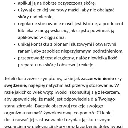
aplikuj ją na dobrze oczyszczoną skórę,
używaj cienkiej warstwy maści, aby nie obciążać
skóry nadmiernie,
regularne stosowanie maści jest istotne, a producent
lub lekarz mogą wskazać, jak często powinnaś ją
aplikować w ciągu dnia,
unikaj kontaktu z błonami śluzowymi i otwartymi
ranami, aby zapobiec nieprzyjemnym podrażnieniom,
przeprowadź test alergiczny, nałóż niewielką ilość
preparatu na skórę i obserwuj reakcję.
Jeżeli dostrzeżesz symptomy, takie jak
zaczerwienienie
czy
swędzenie
, najlepiej natychmiast przerwij stosowanie. W
razie jakichkolwiek wątpliwości, skonsultuj się z lekarzem,
aby upewnić się, że maść jest odpowiednia dla Twojego
stanu zdrowia. Bacznie obserwuj reakcje swojego
organizmu na maść żywokostową, co pomoże Ci lepiej
dostosować jej zastosowanie i czyniąc ją skutecznym
wsparciem w pielęgnacji skóry oraz łagodzeniu dolegliwości