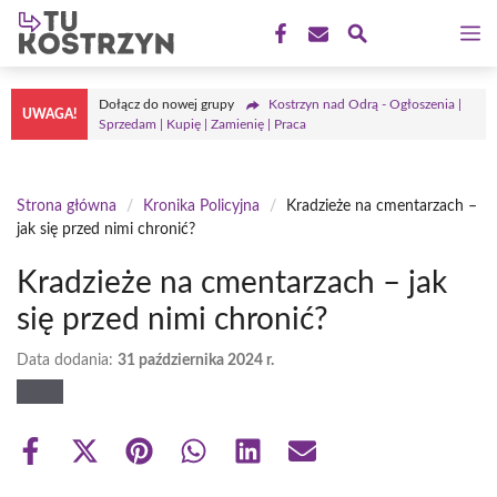
Przejdź
M
do
treści
Dołącz do nowej grupy
Kostrzyn nad Odrą - Ogłoszenia |
UWAGA!
Sprzedam | Kupię | Zamienię | Praca
Strona główna
/
Kronika Policyjna
/
Kradzieże na cmentarzach –
jak się przed nimi chronić?
Kradzieże na cmentarzach – jak
się przed nimi chronić?
Data dodania:
31 października 2024 r.
Share
Share
Share
Share
Share
Share
on
on
on
on
on
on
Facebook
X
Pinterest
WhatsApp
LinkedIn
Email