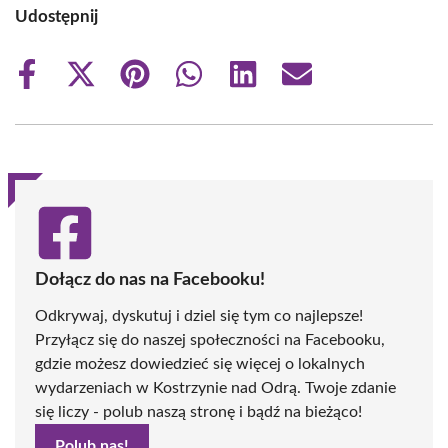
Udostępnij
Share
Share
Share
Share
Share
Share
on
on
on
on
on
on
Facebook
X
Pinterest
WhatsApp
LinkedIn
Email
(Twitter)
Dołącz do nas na Facebooku!
Odkrywaj, dyskutuj i dziel się tym co najlepsze!
Przyłącz się do naszej społeczności na Facebooku,
gdzie możesz dowiedzieć się więcej o lokalnych
wydarzeniach w Kostrzynie nad Odrą. Twoje zdanie
się liczy - polub naszą stronę i bądź na bieżąco!
Polub nas!