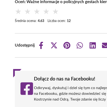
Oceń: Ważne informacje o policyjnych gestach ki
★
★
★
★
★
Średnia ocena:
4.63
Liczba ocen:
12
Udostępnij
Share
Share
Share
Share
Share
on
on
on
on
on
Facebook
X
Pinterest
WhatsApp
LinkedIn
(Twitter)
Dołącz do nas na Facebooku!
Odkrywaj, dyskutuj i dziel się tym co najlep
na Facebooku, gdzie możesz dowiedzieć się
Kostrzynie nad Odrą. Twoje zdanie się liczy 