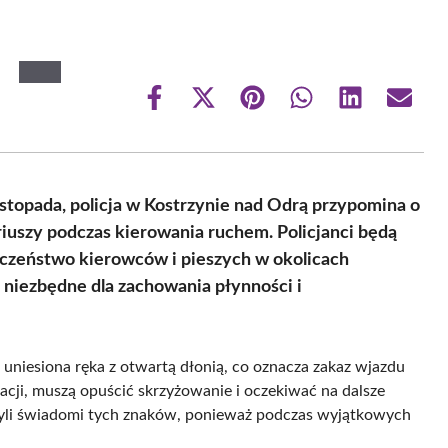
Share
Share
Share
Share
Share
Share
on
on
on
on
on
on
Facebook
X
Pinterest
WhatsApp
LinkedIn
Email
(Twitter)
opada, policja w Kostrzynie nad Odrą przypomina o
uszy podczas kierowania ruchem. Policjanci będą
eczeństwo kierowców i pieszych w okolicach
 niezbędne dla zachowania płynności i
uniesiona ręka z otwartą dłonią, co oznacza zakaz wjazdu
uacji, muszą opuścić skrzyżowanie i oczekiwać na dalsze
 byli świadomi tych znaków, ponieważ podczas wyjątkowych