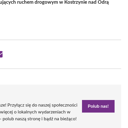
erujących ruchem drogowym w Kostrzynie nad Odrą
Share
on
Email
sze! Przyłącz się do naszej społeczności
Polub nas!
 więcej o lokalnych wydarzeniach w
- polub naszą stronę i bądź na bieżąco!