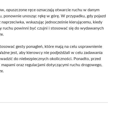
dów, opuszczone ręce oznaczają otwarcie ruchu w danym
chu, ponownie unosząc rękę w górę. W przypadku, gdy pojazd
z naprzeciwka, wskazując jednocześnie kierującemu, kiedy
 ruchu powinni być czujni i stosować się do wydawanych
ze.
tosować gesty ponagleń, które mają na celu usprawnienie
ażne jest, aby kierowcy nie podjeżdżali w celu zadawania
wadzić do niebezpiecznych okoliczności. Ponadto, przed
i mapami oraz regulacjami dotyczącymi ruchu drogowego,
ze.