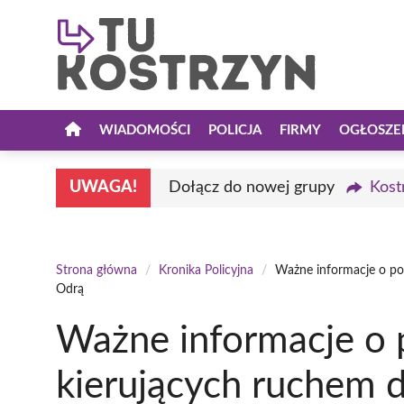
Przejdź
do
treści
WIADOMOŚCI
POLICJA
FIRMY
OGŁOSZE
UWAGA!
Dołącz do nowej grupy
Kost
Strona główna
/
Kronika Policyjna
/
Ważne informacje o po
Odrą
Ważne informacje o 
kierujących ruchem